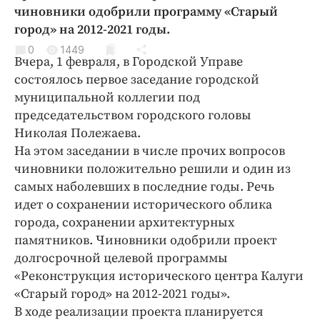
Криминал
чиновники одобрили программу «Старый
город» на 2012-2021 годы.
Культура
0
1449
Недвижимость и ЖКХ
Вчера, 1 февраля, в Городской Управе
Образование
состоялось первое заседание городской
Общество
муниципальной коллегии под
председательством городского головы
Погода
Николая Полежаева.
Праздники
На этом заседании в числе прочих вопросов
Происшествия
чиновники положительно решили и один из
Спорт
самых наболевших в последние годы. Речь
Экономика и бизнес
идет о сохранении исторического облика
города, сохранении архитектурных
ПРОЕКТЫ
памятников. Чиновники одобрили проект
долгосрочной целевой программы
Блоги
«Реконструкция исторического центра Калуги
Издания
«Старый город» на 2012-2021 годы».
Медиаперсона
В ходе реализации проекта планируется