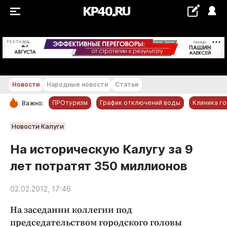
+29...+30 °С
РЕКЛАМА
Новости
Народные новости
Статьи
ПРОтуризм
График отключений воды
Клиника г
Важно:
РУБРИКИ
Новости Калуги
Обнинск
На историческую Калугу за 9
Новости компаний
лет потратят 350 миллионов
Статьи
Народные новости
02.02.2012, 17:46
Авто и транспорт
На заседании коллегии под
Благоустройство
председательством городского головы