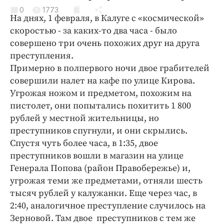
Криминал
0
1773
На днях, 1 февраля, в Калуге с «космической»
Культура
скоростью - за каких-то два часа - было
Недвижимость и ЖКХ
совершено три очень похожих друг на друга
Образование
преступления.
Общество
Примерно в полпервого ночи двое грабителей
совершили налет на кафе по улице Кирова.
Погода
Угрожая ножом и предметом, похожим на
Праздники
пистолет, они попытались похитить 1 800
Происшествия
рублей у местной жительницы, но
Спорт
преступников спугнули, и они скрылись.
Экономика и бизнес
Спустя чуть более часа, в 1:35, двое
преступников вошли в магазин на улице
ПРОЕКТЫ
Генерала Попова (район Правобережье) и,
угрожая теми же предметами, отняли шесть
Блоги
тысяч рублей у калужанки. Еще через час, в
Издания
2:40, аналогичное преступление случилось на
Медиаперсона
Зерновой. Там двое преступников с тем же