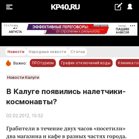
+20...+21 °С
РЕКЛАМА
Новости
Народные новости
Статьи
ПРОтуризм
График отключений воды
Клиника г
Важно:
РУБРИКИ
Новости Калуги
Обнинск
В Калуге появились налетчики-
Новости компаний
космонавты?
Статьи
Народные новости
02.02.2012, 15:52
Авто и транспорт
Грабители в течение двух часов «посетили»
Благоустройство
два магазина и кафе в разных частях города.