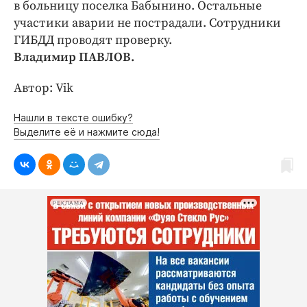
Интересное чтиво
в больницу поселка Бабынино. Остальные
участики аварии не пострадали. Сотрудники
Клиника года
ГИБДД проводят проверку.
Бренд года
Владимир ПАВЛОВ.
Работодатель года
Автор: Vik
Нашли в тексте ошибку?
Выделите её и нажмите сюда!
РЕКЛАМА