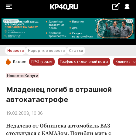
РЕКЛАМА
+16...+17 °С
Новости
Народные новости
Статьи
ПРОтуризм
График отключений воды
Клиника г
Важно:
РУБРИКИ
Новости Калуги
Обнинск
Младенец погиб в страшной
Новости компаний
автокатастрофе
Статьи
Народные новости
19.02.2008, 10:36
Авто и транспорт
Недалеко от Обнинска автомобиль ВАЗ
Благоустройство
столкнулся с КАМАЗом. Погибли мать с