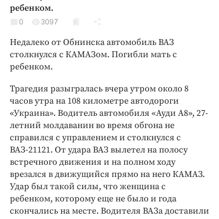
Криминал
ребенком.
Культура
0
3097
Недвижимость и ЖКХ
Недалеко от Обнинска автомобиль ВАЗ
Образование
столкнулся с КАМАЗом. Погибли мать с
Общество
ребенком.
Погода
Трагедия разыгралась вчера утром около 8
Праздники
часов утра на 108 километре автодороги
Происшествия
«Украина». Водитель автомобиля «Ауди А8», 27-
Спорт
летний молдаванин во время обгона не
справился с управлением и столкнулся с
Экономика и бизнес
ВАЗ-21121. От удара ВАЗ вылетел на полосу
ПРОЕКТЫ
встречного движения и на полном ходу
врезался в движущийся прямо на него КАМАЗ.
Блоги
Удар был такой силы, что женщина с
Издания
ребенком, которому еще не было и года
Медиаперсона
скончались на месте. Водителя ВАЗа доставили