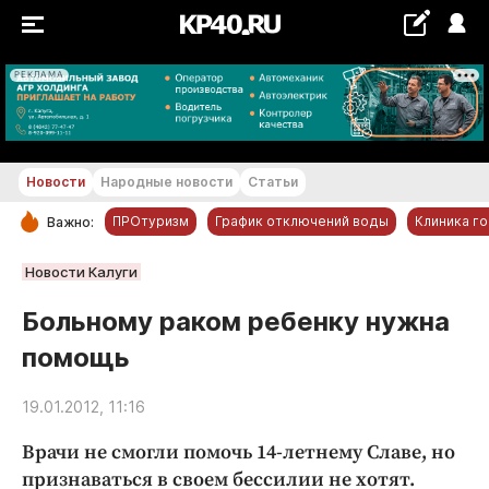
РЕКЛАМА
+26...+27 °С
Новости
Народные новости
Статьи
ПРОтуризм
График отключений воды
Клиника г
Важно:
РУБРИКИ
Новости Калуги
Обнинск
Больному раком ребенку нужна
Новости компаний
помощь
Статьи
Народные новости
19.01.2012, 11:16
Авто и транспорт
Врачи не смогли помочь 14-летнему Славе, но
Благоустройство
признаваться в своем бессилии не хотят.