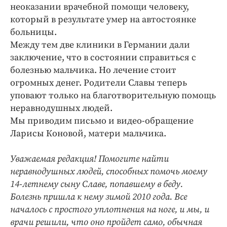
Интересное чтиво
неоказании врачебной помощи человеку,
Клиника года
который в результате умер на автостоянке
больницы.
Бренд года
Между тем две клиники в Германии дали
Работодатель года
заключение, что в состоянии справиться с
болезнью мальчика. Но лечение стоит
огромных денег. Родители Славы теперь
уповают только на благотворительную помощь
неравнодушных людей.
Мы приводим письмо и видео-обращение
Ларисы Коновой, матери мальчика.
Уважаемая редакция! Помогите найти
неравнодушных людей, способных помочь моему
14-летнему сыну Славе, попавшему в беду.
Болезнь пришла к нему зимой 2010 года. Все
началось с простого уплотнения на ноге, и мы, и
врачи решили, что оно пройдет само, обычная