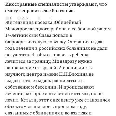
Криминал
Иностранные специалисты утверждают, что
смогут справиться с болезнью.
Культура
0
2161
Недвижимость и ЖКХ
Жительница поселка Юбилейный
Образование
Малоярославецкого района и ее больной раком
Общество
14-летний сын Слава попали в
бюрократическую ловушку. Операция и два
Погода
года лечения в российских больницах не дали
Праздники
результата. Чтобы отправить ребенка
Происшествия
лечиться за границу, Минздраву нужно
Спорт
направление от врачей. А специалисты
Экономика и бизнес
научного центра имени Н.Н.Блохина не
выдают его, стыдясь расписаться в
ПРОЕКТЫ
собственном бессилии. И прописывают
лечение, которое снимает симптомы, но не
Блоги
лечит. Кстати, этот онкоцентр уже становился
Издания
объектом скандалов в прошлом году,
Медиаперсона
связанных с обвинениями во взятках и