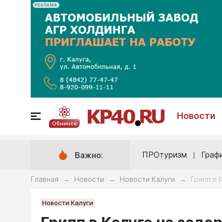
РЕКЛАМА
Новости
Обнинск
ПРОтуризм
Граф
Важно:
Главная
Новости
Новости Калуги
Грипп в 
→
→
→
Новости Калуги