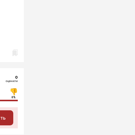
0
оценили
0%
сть