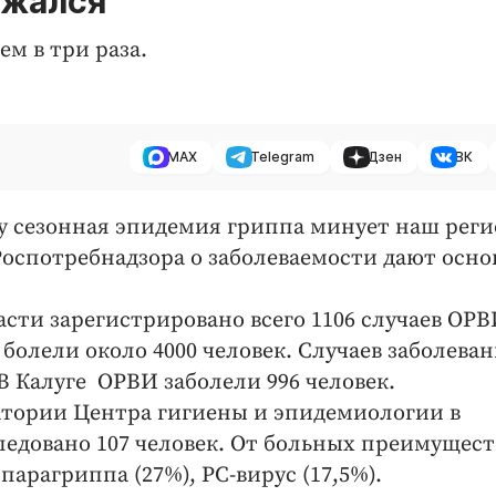
ржался
ем в три раза.
MAX
Telegram
Дзен
ВК
ду сезонная эпидемия гриппа минует наш реги
оспотребнадзора о заболеваемости дают осно
сти зарегистрировано всего 1106 случаев ОРВ
 болели около 4000 человек. Случаев заболева
В Калуге ОРВИ заболели 996 человек.
тории Центра гигиены и эпидемиологии в
ледовано 107 человек. От больных преимущес
парагриппа (27%), РС-вирус (17,5%).