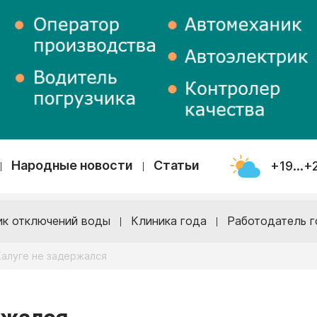
Народные новости
Статьи
+19...+
ик отключений воды
Клиника года
Работодатель г
Калуге не задержался