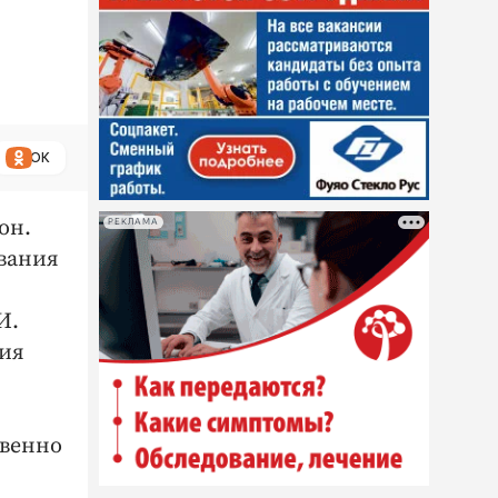
ОК
он.
РЕКЛАМА
вания
И.
ния
твенно