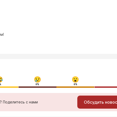
м!
%
0%
0%
Обсудить ново
ь? Поделитесь с нами