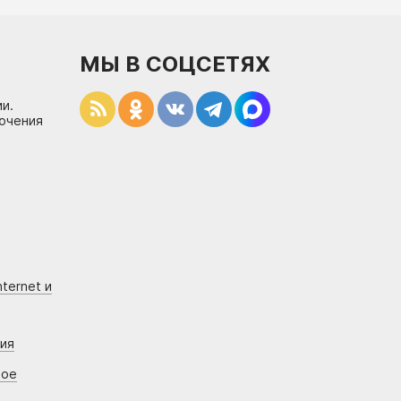
МЫ В СОЦСЕТЯХ
и.
лючения
ternet и
ния
вое