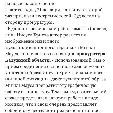
Интересное чтиво
на новое рассмотрение.
Клиника года
И вот сегодня, 21 декабря, картину во второй
раз признали экстремистской. Суд встал на
Бренд года
сторону прокуратуры.
Работодатель года
- В данной графической работе вместо (поверх)
лица Иисуса Христа автор разместил
изображение известного
мультипликационного персонажа Микки
Мауса, - поясняет свою позицию
прокуратура
Калужской области
. - Использованный Савко
прием соединения священного для верующих
христиан образа Иисуса Христа и комичного
(в данной ситуации - даже вульгарного) образа
Микки Мауса превратил эту графическую
работу в карикатуру. Тем самым, евангельский
сюжет представлен автором работы в виде
комикса, что в свою очередь представляет
собой и осуществляет предельно циничное,