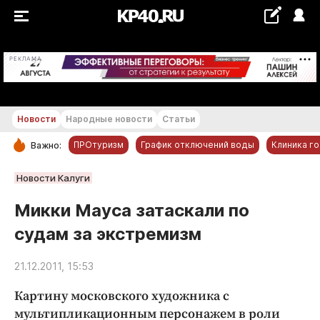
+27...+28 °С
РЕКЛАМА
Новости
Народные новости
Статьи
ПРОтуризм
График отключений воды
Клиника г
Важно:
РУБРИКИ
Новости Калуги
Обнинск
Микки Мауса затаскали по
Новости компаний
судам за экстремизм
Статьи
Народные новости
21.12.2011, 15:53
Авто и транспорт
Картину московского художника с
Благоустройство
мультипликационным персонажем в роли