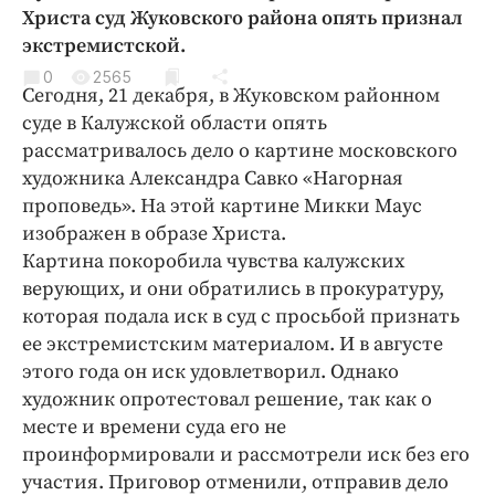
Криминал
Христа суд Жуковского района опять признал
экстремистской.
Культура
0
2565
Недвижимость и ЖКХ
Сегодня, 21 декабря, в Жуковском районном
Образование
суде в Калужской области опять
Общество
рассматривалось дело о картине московского
художника Александра Савко «Нагорная
Погода
проповедь». На этой картине Микки Маус
Праздники
изображен в образе Христа.
Происшествия
Картина покоробила чувства калужских
Спорт
верующих, и они обратились в прокуратуру,
Экономика и бизнес
которая подала иск в суд с просьбой признать
ее экстремистским материалом. И в августе
ПРОЕКТЫ
этого года он иск удовлетворил. Однако
художник опротестовал решение, так как о
Блоги
месте и времени суда его не
Издания
проинформировали и рассмотрели иск без его
Медиаперсона
участия. Приговор отменили, отправив дело