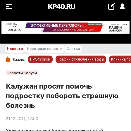
+20...+21 °С
РЕКЛАМА
Новости
Народные новости
Статьи
ПРОтуризм
График отключений воды
Клиника г
Важно:
РУБРИКИ
Новости Калуги
Обнинск
Калужан просят помочь
Новости компаний
подростку побороть страшную
Статьи
болезнь
Народные новости
Авто и транспорт
21.12.2011, 12:00
Благоустройство
Завтра состоится благотворительный