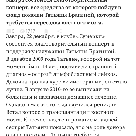
Криминал
концерт, все средства от которого пойдут в
Культура
фонд помощи Татьяны Брагиной, которой
требуется пересадка костного мозга.
Недвижимость и ЖКХ
Образование
0
1717
Завтра, 22 декабря, в клубе «Сумерки»
Общество
состоится благотворительный концерт в
Погода
поддержку калужанки Татьяны Брагиной.
В декабре 2009 года Татьяне, которой на тот
Праздники
момент было 14 лет, поставили страшный
Происшествия
диагноз – острый лимфобластный лейкоз.
Спорт
Девочка прошла курс химиотерапии, ей стало
Экономика и бизнес
лучше. В августе 2010-го ее выписали из
больницы и назначили домашнее лечение.
ПРОЕКТЫ
Однако в мае этого года случился рецидив.
Блоги
Встал вопрос о трансплантации костного
мозга. К несчастью, тепирование младшей
Издания
сестры Татьяны показало, что на роль донора
Медиаперсона
она не подходит. Татьяне требуется