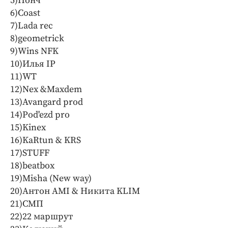
5)Понч
6)Coast
7)Lada rec
8)geometrick
9)Wins NFK
10)Илья IP
11)WT
12)Nex &Maxdem
13)Avangard prod
14)Pod'ezd pro
15)Kinex
16)KaRtun & KRS
17)STUFF
18)beatbox
19)Misha (New way)
20)Антон AMI & Никита KLIM
21)СМП
22)22 маршрут