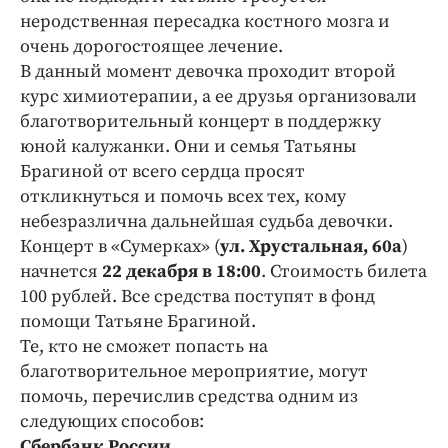
Интересное чтиво
неродственная пересадка костного мозга и
Клиника года
очень дорогостоящее лечение.
Бренд года
В данный момент девочка проходит второй
курс химиотерапии, а ее друзья организовали
Работодатель года
благотворительный концерт в поддержку
юной калужанки. Они и семья Татьяны
Брагиной от всего сердца просят
откликнуться и помочь всех тех, кому
небезразлична дальнейшая судьба девочки.
Концерт в «Сумерках» (
ул. Хрустальная, 60а
)
начнется
22 декабря в 18:00
. Стоимость билета
100 рублей. Все средства поступят в фонд
помощи Татьяне Брагиной.
Те, кто не сможет попасть на
благотворительное мероприятие, могут
помочь, перечислив средства одним из
следующих способов:
Сбербанк России