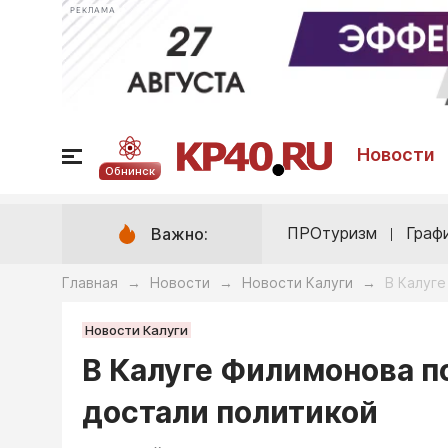
РЕКЛАМА
Новости
Обнинск
ПРОтуризм
Граф
Важно:
Главная
Новости
Новости Калуги
В Калуге
→
→
→
Новости Калуги
В Калуге Филимонова п
достали политикой