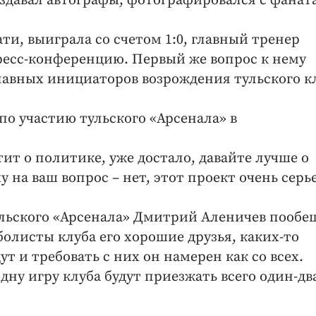
здавал автографы, фотографировался с фанат
ати, выиграла со счетом 1:0, главный тренер
ресс-конференцию. Первый же вопрос к нему
главных инициаторов возрождения тульского к
 по участию тульского «Арсенала» в
атит о политике, уже достало, давайте лучше о
чу на ваш вопрос – нет, этот проект очень серь
тульского «Арсенала» Дмитрий Аленичев пообе
болисты клуба его хорошие друзья, каких-то
т и требовать с них он намерен как со всех.
дну игру клуба будут приезжать всего один-дв