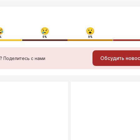
%
0%
0%
Обсудить ново
ь? Поделитесь с нами