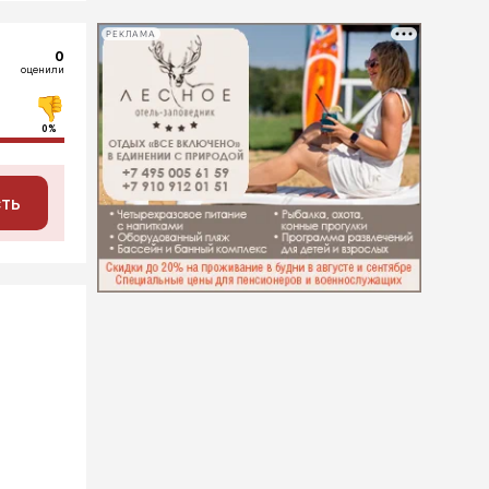
РЕКЛАМА
0
оценили
0%
сть