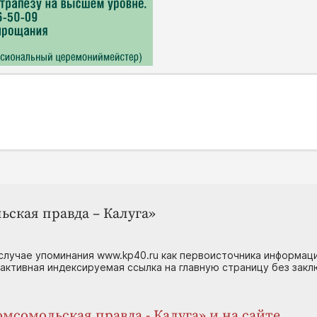
ьская правда – Калуга»
случае упоминания www.kp40.ru как первоисточника информаци
 активная индексируемая ссылка на главную страницу без зак
мсомольская правда - Калуга» и на сайте