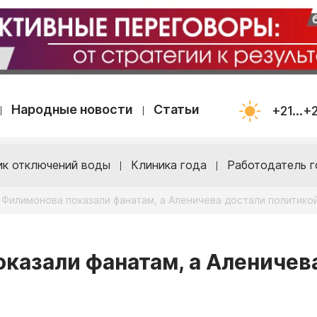
Народные новости
Статьи
+21...+
ик отключений воды
Клиника года
Работодатель г
 Филимонова показали фанатам, а Аленичева достали политико
оказали фанатам, а Аленичев