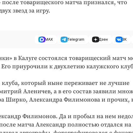
 после товарищеского матча признался, что
вух звезд за игру.
MAX
Telegram
Дзен
ВК
ненки» в Калуге состоялся товарищеский матч 
 Его приурочили к двухлетию калужского клуб
 клуба, который ныне переживает не лучшие
митрий Аленичев, а в его состав заявили мно
дра Ширко, Александра Филимонова и прочих, 
ександр Филимонов. Да и пробыл на нем недол
 после матча Александр полностью отдался на