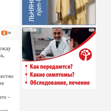
РЕКЛАМА
ОК
между
а,
жество
не
го –