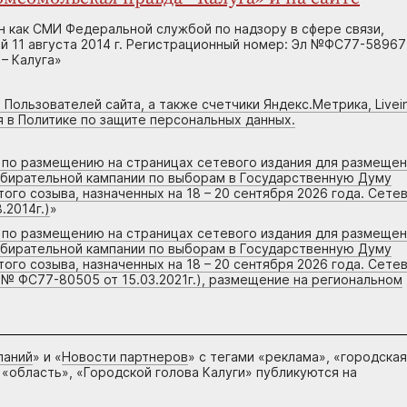
н как СМИ Федеральной службой по надзору в сфере связи,
 11 августа 2014 г. Регистрационный номер: Эл №ФС77-58967
– Калуга»
 Пользователей сайта, а также счетчики Яндекс.Метрика, Livein
я в Политике по защите персональных данных.
г по размещению на страницах сетевого издания для размеще
збирательной кампании по выборам в Государственную Думу
го созыва, назначенных на 18 – 20 сентября 2026 года. Сете
.2014г.)
»
г по размещению на страницах сетевого издания для размеще
збирательной кампании по выборам в Государственную Думу
го созыва, назначенных на 18 – 20 сентября 2026 года. Сете
 № ФС77-80505 от 15.03.2021г.), размещение на региональном
паний
» и «
Новости партнеров
» с тегами «реклама», «городская
 «область», «Городской голова Калуги» публикуются на