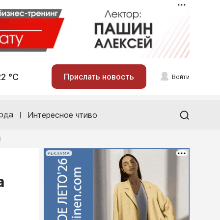
22 °С
Прислать новость
Войти
ода
Интересное чтиво
й
РЕКЛАМА
а