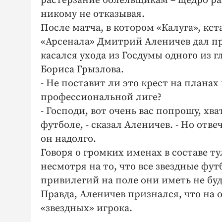
растерзание болельщикам – щедро ра
никому не отказывая.
После матча, в котором «Калуга», кст
«Арсенала» Дмитрий Аленичев дал п
касался ухода из Госдумы одного из 
Бориса Грызлова.
- Не поставит ли это крест на планах
профессиональной лиге?
- Господи, вот очень вас попрошу, хв
футболе, - сказал Аленичев. - Но отве
он надолго.
Говоря о громких именах в составе 
несмотря на то, что все звездные фут
привилегий на поле они иметь не буду
Правда, Аленичев признался, что на о
«звездных» игрока.