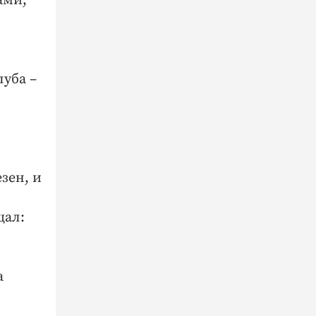
ами,
луба –
езен, и
щал:
а