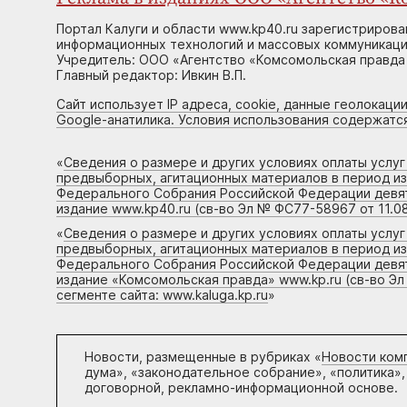
Портал Калуги и области www.kp40.ru зарегистрирова
информационных технологий и массовых коммуникаций
Учредитель: ООО «Агентство «Комсомольская правда 
Главный редактор: Ивкин В.П.
Сайт использует IP адреса, cookie, данные геолокации
Google-анатилика. Условия использования содержатс
«
Сведения о размере и других условиях оплаты услу
предвыборных, агитационных материалов в период и
Федерального Собрания Российской Федерации девято
издание www.kp40.ru (св-во Эл № ФС77-58967 от 11.08
«
Сведения о размере и других условиях оплаты услу
предвыборных, агитационных материалов в период и
Федерального Собрания Российской Федерации девято
издание «Комсомольская правда» www.kp.ru (св-во Эл
сегменте сайта: www.kaluga.kp.ru
»
Новости, размещенные в рубриках «
Новости ком
дума», «законодательное собрание», «политика»,
договорной, рекламно-информационной основе.