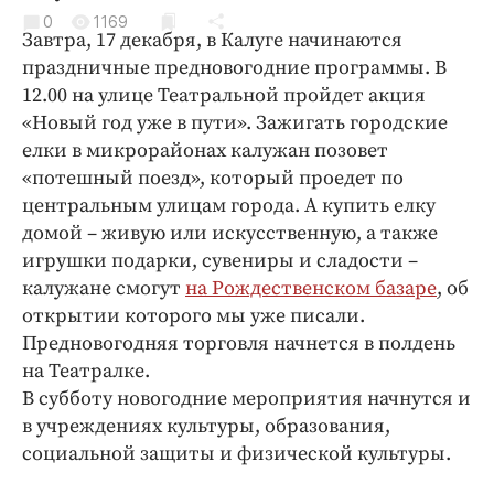
Криминал
0
1169
Завтра, 17 декабря, в Калуге начинаются
Культура
праздничные предновогодние программы. В
Недвижимость и ЖКХ
12.00 на улице Театральной пройдет акция
Образование
«Новый год уже в пути». Зажигать городские
Общество
елки в микрорайонах калужан позовет
«потешный поезд», который проедет по
Погода
центральным улицам города. А купить елку
Праздники
домой – живую или искусственную, а также
Происшествия
игрушки подарки, сувениры и сладости –
Спорт
калужане смогут
на Рождественском базаре
, об
Экономика и бизнес
открытии которого мы уже писали.
Предновогодняя торговля начнется в полдень
ПРОЕКТЫ
на Театралке.
В субботу новогодние мероприятия начнутся и
Блоги
в учреждениях культуры, образования,
Издания
социальной защиты и физической культуры.
Медиаперсона