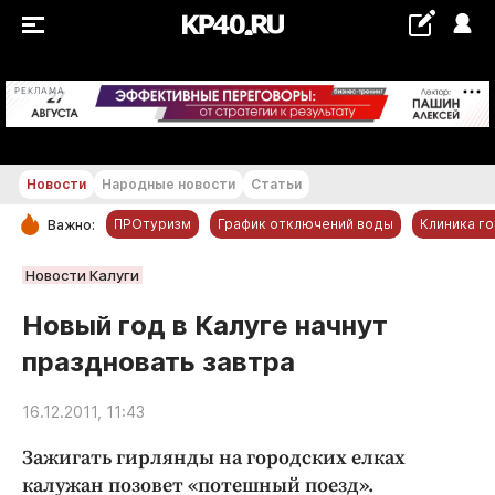
+18...+19 °С
РЕКЛАМА
Новости
Народные новости
Статьи
ПРОтуризм
График отключений воды
Клиника г
Важно:
РУБРИКИ
Новости Калуги
Обнинск
Новый год в Калуге начнут
Новости компаний
праздновать завтра
Статьи
Народные новости
16.12.2011, 11:43
Авто и транспорт
Зажигать гирлянды на городских елках
Благоустройство
калужан позовет «потешный поезд».