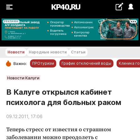
РЕКЛАМА
+25...+26 °С
Новости
Народные новости
Статьи
ПРОтуризм
График отключений воды
Клиника г
Важно:
РУБРИКИ
Новости Калуги
Обнинск
В Калуге открылся кабинет
Новости компаний
психолога для больных раком
Статьи
Народные новости
09.12.2011, 17:06
Авто и транспорт
Теперь стресс от известия о страшном
Благоустройство
заболевании можно преодолеть с