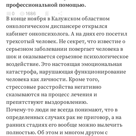
Криминал
профессиональной помощью.
Культура
0
1686
В конце ноября в Калужском областном
Недвижимость и ЖКХ
онкологическом диспансере открылся
Образование
кабинет онкопсихолога. А на днях его посетил
Общество
трехсотый человек. Не секрет, что известие о
серьезном заболевании повергает человека в
Погода
шок и оказывается серьезное психологическое
Праздники
воздействие. Это настоящая эмоциональная
Происшествия
катастрофа, нарушающая функционирование
Спорт
человека как личности. Кроме того,
Экономика и бизнес
стрессовые расстройства негативно
сказываются на процесс лечения и
ПРОЕКТЫ
препятствуют выздоровлению.
Почему-то люди не всегда понимают, что в
Блоги
определенных случаях рак не приговор, а на
Издания
ранних стадиях его вообще можно вылечить
Медиаперсона
полностью. Об этом и многом другом с