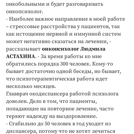
Интересное чтиво
онкобольными и будет разговаривать
Клиника года
онкопсихолог.
- Наиболее важное направление в моей работе
Бренд года
– стрессовые расстройства у пациентов, так
Работодатель года
как истощение нервной и иммунной систем
может негативно сказаться на лечении, -
рассказывает
онкопсихолог Людмила
АСТАХИНА
. - За время работы ко мне
обратились порядка 300 человек. Кому-то
бывает достаточно одной беседы, но бывает,
что психотерапевтическая работа идет
несколько месяцев.
Главврач окодиспансера работой психолога
доволен. Дело в том, что пациенты,
попадающие на повторное лечение, часто
теряют надежду на выздоровление.
- Стабильно до 50 человек в год уходит из
диспансера, потому что не хотят лечиться