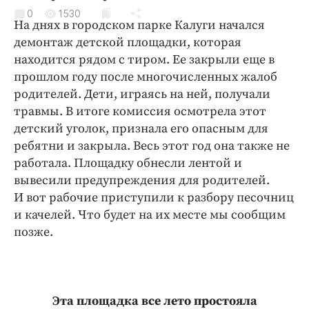
Криминал
0
1530
На днях в городском парке Калуги начался
Культура
демонтаж детской площадки, которая
Недвижимость и ЖКХ
находится рядом с тиром. Ее закрыли еще в
Образование
прошлом году после многочисленных жалоб
Общество
родителей. Дети, играясь на ней, получали
травмы. В итоге комиссия осмотрела этот
Погода
детский уголок, признала его опасным для
Праздники
ребятни и закрыла. Весь этот год она также не
Происшествия
работала. Площадку обнесли лентой и
Спорт
вывесили предупреждения для родителей.
Экономика и бизнес
И вот рабочие приступили к разбору песочниц
и качелей. Что будет на их месте мы сообщим
ПРОЕКТЫ
позже.
Блоги
Издания
Медиаперсона
Эта площадка все лето простояла