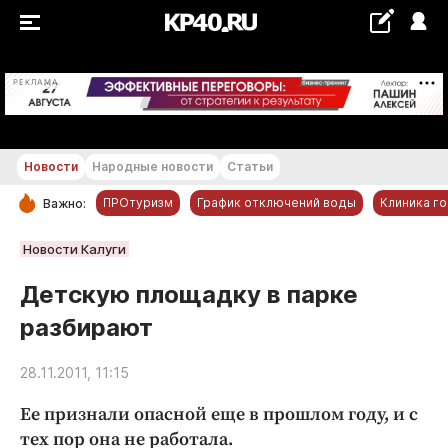
+18...+19 °С
РЕКЛАМА
Новости
Народные новости
Статьи
ПРОтуризм
График отключений воды
Клиника г
Важно:
РУБРИКИ
Новости Калуги
Обнинск
Детскую площадку в парке
Новости компаний
разбирают
Статьи
Народные новости
28.11.2011, 11:15
Авто и транспорт
Ее признали опасной еще в прошлом году, и с
Благоустройство
тех пор она не работала.