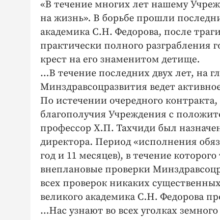
«В течение многих лет нашему Учреж
на жизнь». В борьбе прошли последн
академика С.Н. Федорова, после траг
практически полного разграбления г
крест на его знаменитом детище.
...В течение последних двух лет, на 
Минздравсоцразвития ведет активно
По истечении очередного контракта,
благополучия Учреждения с положит
профессор Х.П. Тахчиди был назнач
директора. Период «исполнения обяз
год и 11 месяцев), в течение которо
внеплановые проверки Минздравсоцра
всех проверок никаких существенных
великого академика С.Н. Федорова п
...Нас узнают во всех уголках земно