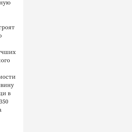
ьную
троят
о
лучших
ного
мости
овину
щи в
350
а