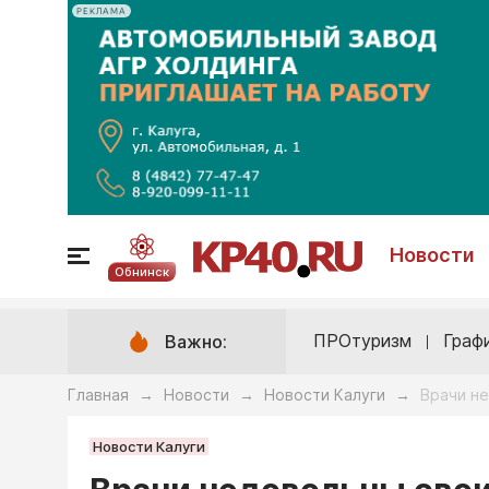
РЕКЛАМА
Новости
Обнинск
ПРОтуризм
Граф
Важно:
Главная
Новости
Новости Калуги
Врачи н
→
→
→
Новости Калуги