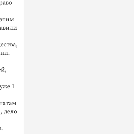
раво
 этим
тавили
ества,
ции.
ей,
уже 1
ьтатам
, дело
.