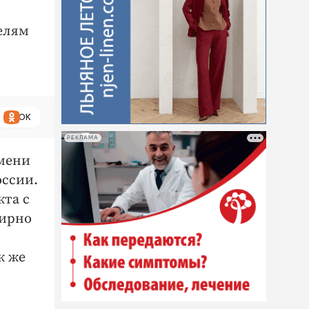
елям
ОК
РЕКЛАМА
имени
оссии.
та с
мирно
ак же