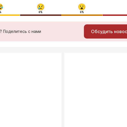
%
0%
0%
Обсудить ново
ь? Поделитесь с нами