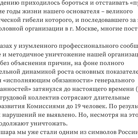
дению приходилось бороться и отстаивать «п
ие годы жизни нашего основателя – великого
ической гибели которого, и последовавшего за
оловной организации в г. Москве, многие пос
глазах у изумленного профессионального сообщ
е и методичное уничтожение нашей организа
 без объяснения причин, на фоне полного
ельной динамикой роста основных показател
ен «исполняющим обязанности» генерального
анностей» затянулся до настоящего времени (
го трудовой коллектив сотрясают длительные
звития Комиссиями до 19 человек. По резул
 нарушений не выявлено. Но, несмотря на это
родолжают уничтожать.
го шара мы уже стали одним из символов России