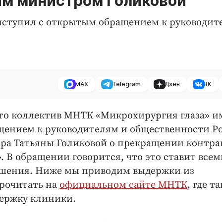
им министром Голиковой
ыступил с открытым обращением к руководит
MAX
Telegram
Дзен
ВК
, что коллектив МНТК «Микрохирургия глаза» 
щением к руководителям и общественности Р
а Татьяны Голиковой о прекращении контрак
В обращении говорится, что это ставит все
рушения. Ниже мы приводим выдержки из
прочитать на
официальном сайте МНТК
, где т
держку клиники.