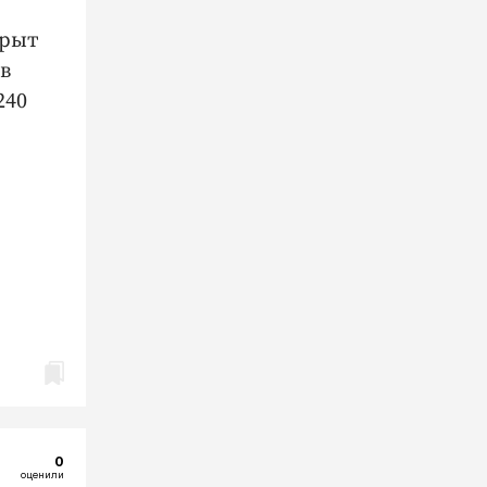
крыт
в
240
0
оценили