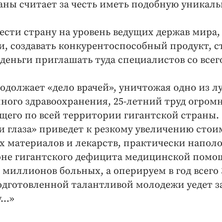
ны считает за честь иметь подобную уникал
сти страну на уровень ведущих держав мира,
, создавать конкурентоспособный продукт, с
деньги приглашать туда специалистов со всег
родолжает «дело врачей», уничтожая одно из 
ого здравоохранения, 25-летний труд огром
щего по всей территории гигантской страны.
 глаза» приведет к резкому увеличению стои
х материалов и лекарств, практически напол
оне гигантского дефицита медицинской помо
,5 миллионов больных, а оперируем в год всего 
подготовленной талантливой молодежи уедет з
..»