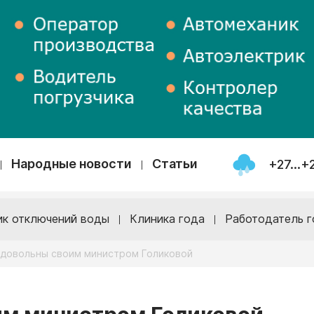
Народные новости
Статьи
+27...+
ик отключений воды
Клиника года
Работодатель г
едовольны своим министром Голиковой