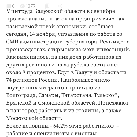
Криминал
0
1377
Минтруда Калужской области в сентябре
Культура
провело анализ штатов на предприятиях так
Недвижимость и ЖКХ
называемой новой экономики, сообщает
Образование
сегодня, 14 ноября, управление по работе со
Общество
СМИ администрации губернатора. Речь идет о
производствах, открытых за счет инвестиций.
Погода
Как выяснилось, на них доля работников из
Праздники
других регионов и из-за рубежа составляет
Происшествия
около 9 процентов. Едут в Калугу и область из
Спорт
74 регионов России. Наибольшее число
Экономика и бизнес
внутренних мигрантов приехало из
Волгограда, Самары, Татарстана, Тульской,
ПРОЕКТЫ
Брянской и Смоленской областей. Приезжают
в наш город работать и из столицы, а также
Блоги
Московской области.
Издания
Более половины - 64,2% этих работников –
Медиаперсона
рабочие и специалисты с высшим