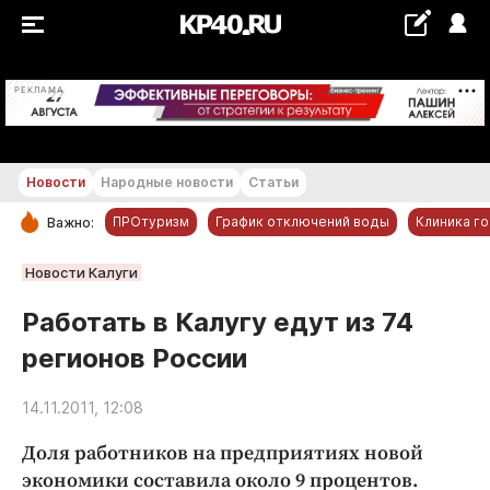
+28...+29 °С
РЕКЛАМА
Новости
Народные новости
Статьи
ПРОтуризм
График отключений воды
Клиника г
Важно:
РУБРИКИ
Новости Калуги
Обнинск
Работать в Калугу едут из 74
Новости компаний
регионов России
Статьи
Народные новости
14.11.2011, 12:08
Авто и транспорт
Доля работников на предприятиях новой
Благоустройство
экономики составила около 9 процентов.