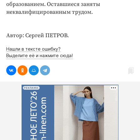
Интересное чтиво
образованием. Оставшиеся заняты
Клиника года
неквалифицированным трудом.
Бренд года
Работодатель года
Автор: Сергей ПЕТРОВ.
Нашли в тексте ошибку?
Выделите её и нажмите сюда!
РЕКЛАМА