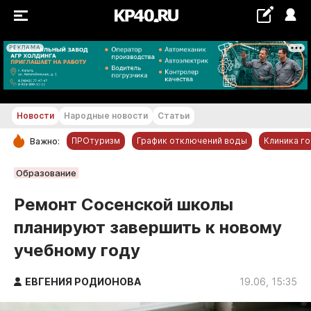
РЕКЛАМА
+29...+30 °С
Новости
Народные новости
Статьи
ПРОтуризм
График отключений воды
Клиника г
Важно:
РУБРИКИ
Образование
Обнинск
Ремонт Сосенской школы
Новости компаний
планируют завершить к новому
Статьи
учебному году
Народные новости
Авто и транспорт
ЕВГЕНИЯ РОДИОНОВА
19.06, 15:35
Благоустройство