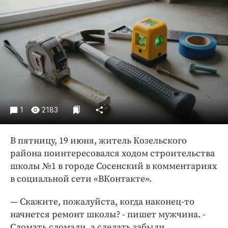
Криминал
Культура
Недвижимость и ЖКХ
Образование
Общество
Погода
Праздники
1
2183
Происшествия
Спорт
В пятницу, 19 июня, житель Козельского
Экономика и бизнес
района поинтересовался ходом строительства
ПРОЕКТЫ
школы №1 в городе Сосенский в комментариях
в социальной сети «ВКонтакте».
Блоги
Издания
— Скажите, пожалуйста, когда наконец-то
начнется ремонт школы? - пишет мужчина. -
Медиаперсона
Сломать сломали, а сделать забыли.