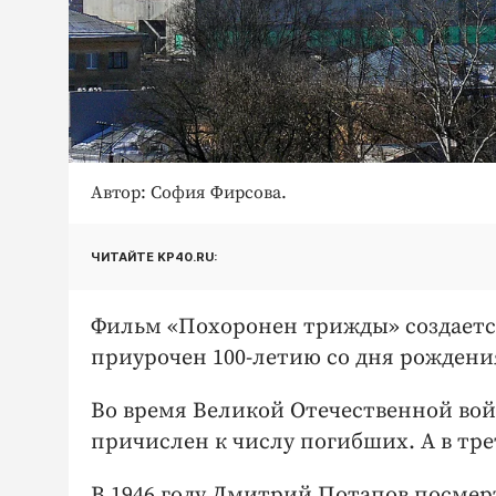
Автор: София Фирсова.
ЧИТАЙТЕ KP40.RU:
Фильм «Похоронен трижды» создается
приурочен 100-летию со дня рожден
Во время Великой Отечественной в
причислен к числу погибших. А в тр
В 1946 году Дмитрий Потапов посмерт