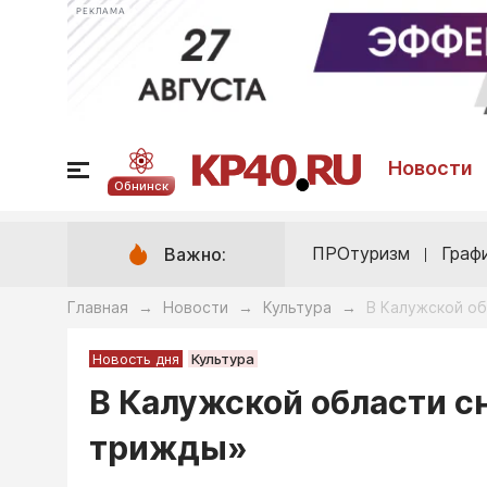
РЕКЛАМА
Новости
Обнинск
ПРОтуризм
Граф
Важно:
Главная
Новости
Культура
В Калужской о
→
→
→
Новость дня
Культура
В Калужской области 
трижды»