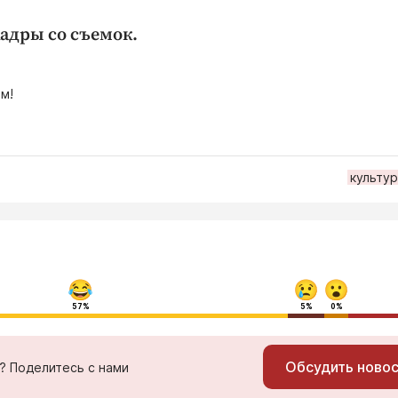
адры со съемок.
м!
культу
57%
5%
0%
Обсудить ново
ь? Поделитесь с нами