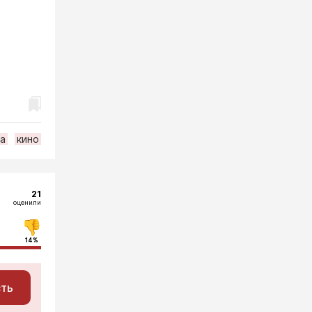
ра
кино
21
оценили
14%
сть