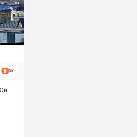
ОК
 Он