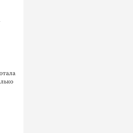
а
ботала
олько