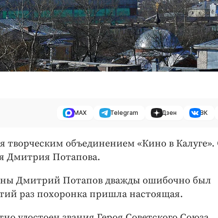
MAX
Telegram
Дзен
ВК
 творческим объединением «Кино в Калуге».
ия Дмитрия Потапова.
ойны Дмитрий Потапов дважды ошибочно был
етий раз похоронка пришла настоящая.
но удостоен звания Героя Советского Союза.