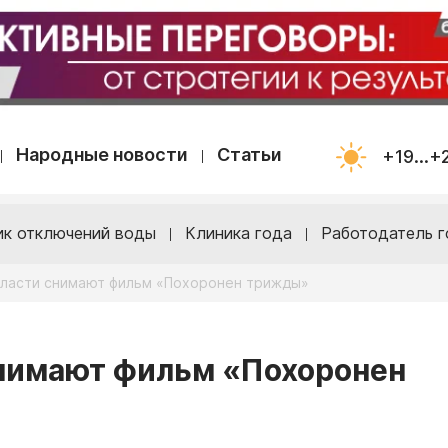
Народные новости
Статьи
+19...+
ик отключений воды
Клиника года
Работодатель г
бласти снимают фильм «Похоронен трижды»
снимают фильм «Похоронен