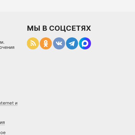
МЫ В СОЦСЕТЯХ
и.
лючения
ternet и
ния
вое