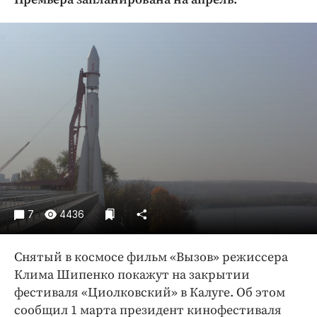
Криминал
Культура
Недвижимость и ЖКХ
Образование
Общество
Погода
Праздники
Происшествия
Спорт
Экономика и бизнес
7
4436
ПРОЕКТЫ
Снятый в космосе фильм «Вызов» режиссера
Блоги
Клима Шипенко покажут на закрытии
Издания
фестиваля «Циолковский» в Калуге. Об этом
Медиаперсона
сообщил 1 марта президент кинофестиваля