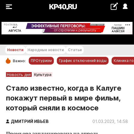
+20...+21 °С
РЕКЛАМА
Новости
Народные новости
Статьи
ПРОтуризм
График отключений воды
Клиника г
Важно:
РУБРИКИ
Новость дня
Культура
Обнинск
Стало известно, когда в Калуге
Новости компаний
покажут первый в мире фильм,
Статьи
который сняли в космосе
Народные новости
Авто и транспорт
ДМИТРИЙ ИВЬЕВ
01.03.2023, 14:58
Благоустройство
Премьера запланирована на апрель.