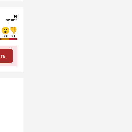
16
оценили
0%
0%
сть