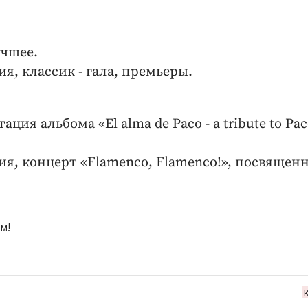
учшее.
я, классик - гала, премьеры.
ция альбома «El alma de Рaco - a tribute to Pac
ия, концерт «Flamenco, Flamenco!», посвящен
м!