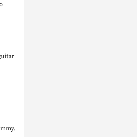
о
uitar
ammy.