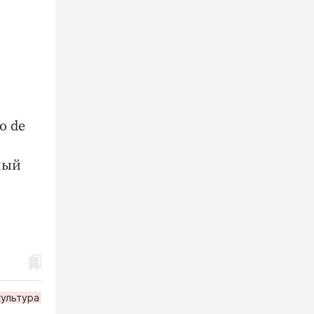
o de
ный
культура