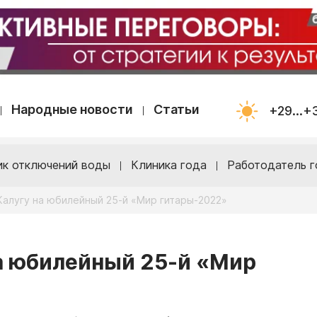
Народные новости
Статьи
+29...+
ик отключений воды
Клиника года
Работодатель г
Калугу на юбилейный 25-й «Мир гитары-2022»
на юбилейный 25-й «Мир