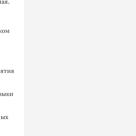
мая.
ком
иятия
узыки
лых