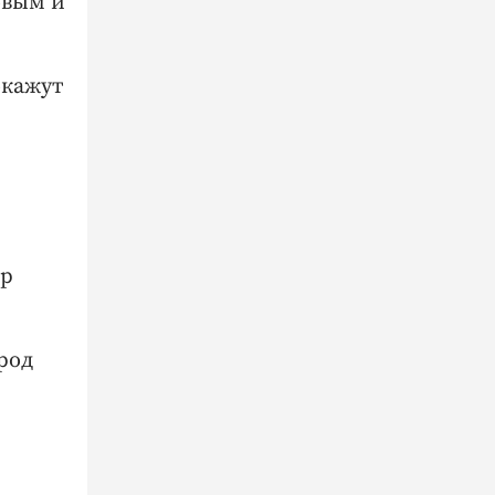
овым и
окажут
ер
ород