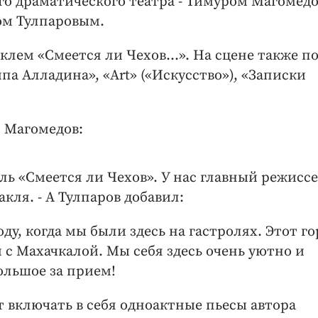
го драматического театра - Тимуром Магомед
ом Тулпаровым.
аклем «Смеется ли Чехов…». На сцене также п
па Алладина», «Art» («Искусство»), «Записки
 Магомедов:
ль «Смеется ли Чехов». У нас главный режисс
кля. - А Тулпаров добавил:
оду, когда мы были здесь на гастролях. Этот г
м с Махачкалой. Мы себя здесь очень уютно и
ольшое за прием!
 включать в себя одноактные пьесы автора