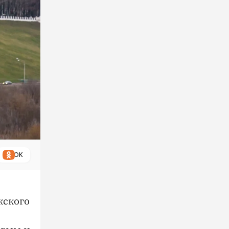
ОК
жского