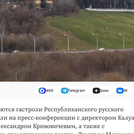
MAX
Telegram
Дзен
ВК
наются гастроли Республиканского русского
или на пресс-конференции с директором Калу
лександром Кривовичевым, а также с