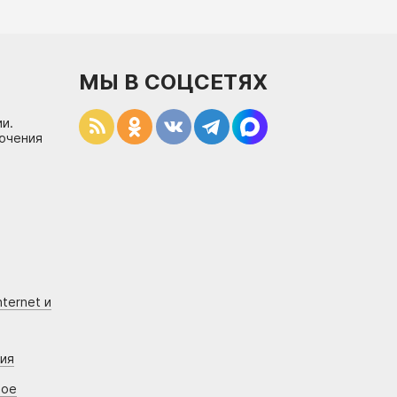
МЫ В СОЦСЕТЯХ
и.
лючения
ternet и
ния
вое