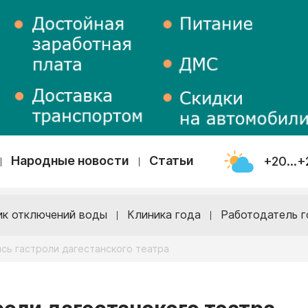
Народные новости
Статьи
+20...+
ик отключений воды
Клиника года
Работодатель г
ись гастроли дагестанского театра