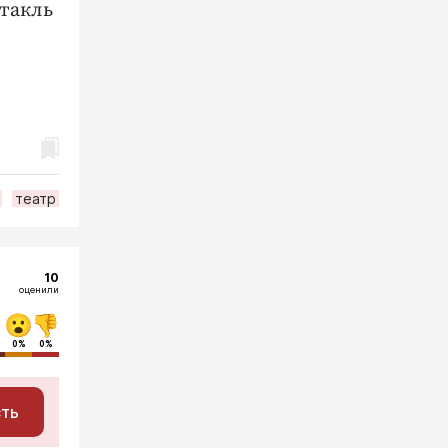
ктакль
театр
10
оценили
0%
0%
сть