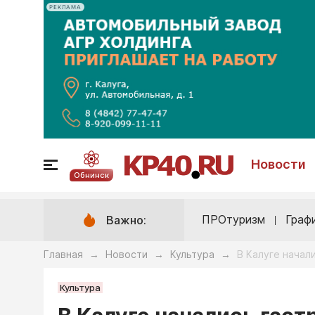
РЕКЛАМА
Новости
Обнинск
ПРОтуризм
Граф
Важно:
Главная
Новости
Культура
В Калуге начал
→
→
→
Культура