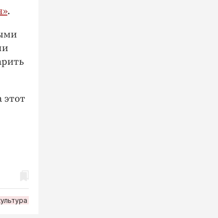
я»
.
ными
ли
арить
 этот
культура