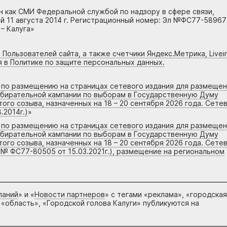
н как СМИ Федеральной службой по надзору в сфере связи,
 11 августа 2014 г. Регистрационный номер: Эл №ФС77-58967
– Калуга»
 Пользователей сайта, а также счетчики Яндекс.Метрика, Livein
я в Политике по защите персональных данных.
г по размещению на страницах сетевого издания для размеще
збирательной кампании по выборам в Государственную Думу
го созыва, назначенных на 18 – 20 сентября 2026 года. Сете
.2014г.)
»
г по размещению на страницах сетевого издания для размеще
збирательной кампании по выборам в Государственную Думу
го созыва, назначенных на 18 – 20 сентября 2026 года. Сете
 № ФС77-80505 от 15.03.2021г.), размещение на региональном
паний
» и «
Новости партнеров
» с тегами «реклама», «городская
 «область», «Городской голова Калуги» публикуются на