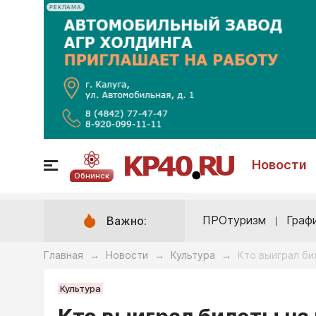
РЕКЛАМА
Новости
Обнинск
ПРОтуризм
Граф
Важно:
Главная
Новости
Культура
Кто выиграл би
→
→
→
Культура