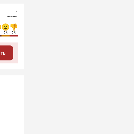
1
оценили
0%
0%
сть