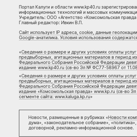
Портал Калуги и области www.kp40.ru зарегистрирова
информационных технологий и массовых коммуникаций
Учредитель: ООО «Агентство «Комсомольская правда 
Главный редактор: Ивкин В.П.
Сайт использует IP адреса, cookie, данные геолокации
Google-анатилика. Условия использования содержатс
«
Сведения о размере и других условиях оплаты услу
предвыборных, агитационных материалов в период и
Федерального Собрания Российской Федерации девято
издание www.kp40.ru (св-во Эл № ФС77-58967 от 11.08
«
Сведения о размере и других условиях оплаты услу
предвыборных, агитационных материалов в период и
Федерального Собрания Российской Федерации девято
издание «Комсомольская правда» www.kp.ru (св-во Эл
сегменте сайта: www.kaluga.kp.ru
»
Новости, размещенные в рубриках «
Новости ком
дума», «законодательное собрание», «политика»,
договорной, рекламно-информационной основе.