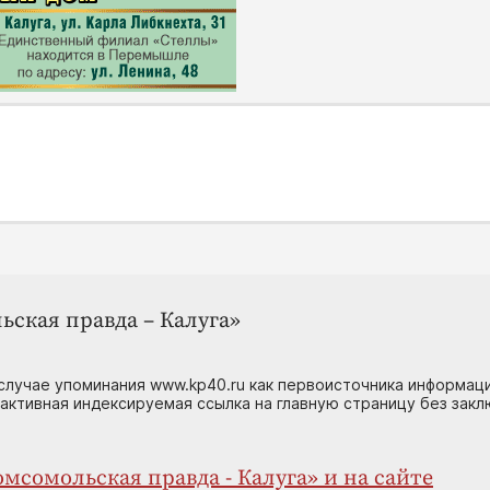
ьская правда – Калуга»
случае упоминания www.kp40.ru как первоисточника информаци
 активная индексируемая ссылка на главную страницу без зак
мсомольская правда - Калуга» и на сайте