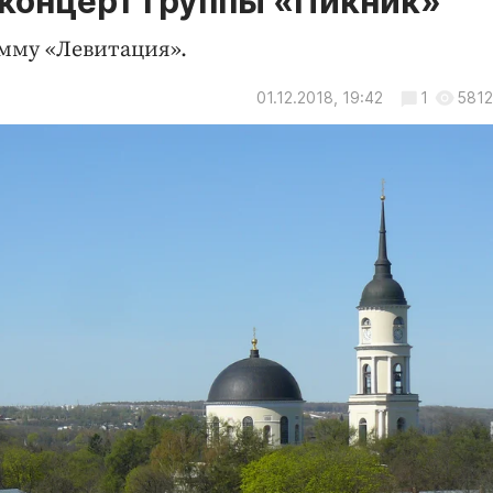
 концерт группы «Пикник»
мму «Левитация».
01.12.2018, 19:42
1
5812