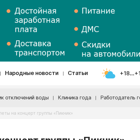
Народные новости
Статьи
+18...+
ик отключений воды
Клиника года
Работодатель г
леты на концерт группы «Пикник»