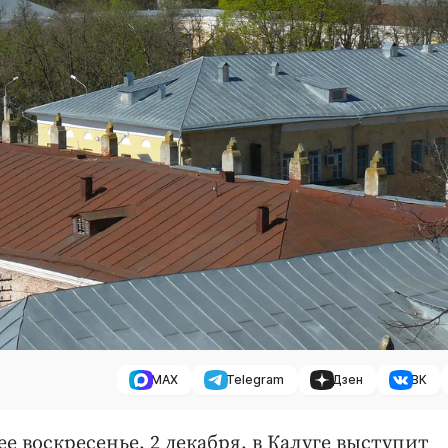
MAX
Telegram
Дзен
ВК
е воскресенье, 2 декабря, в Калуге выступит