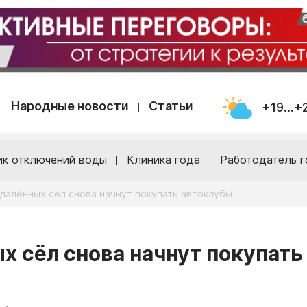
Народные новости
Статьи
+19...+
ик отключений воды
Клиника года
Работодатель г
далённых сёл снова начнут покупать автоклубы
х сёл снова начнут покупать