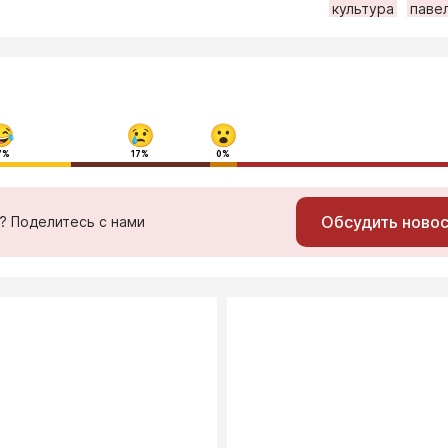
культура
паве
7%
17%
0%
Обсудить ново
ь? Поделитесь с нами