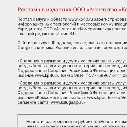
Реклама в изданиях ООО «Агентство «Ко
Портал Калуги и области www.kp40.ru зарегистрирова
информационных технологий и массовых коммуникаций
Учредитель: ООО «Агентство «Комсомольская правда 
Главный редактор: Ивкин В.П.
Сайт использует IP адреса, cookie, данные геолокации
Google-анатилика. Условия использования содержатс
«
Сведения о размере и других условиях оплаты услу
предвыборных, агитационных материалов в период и
Федерального Собрания Российской Федерации девято
издание www.kp40.ru (св-во Эл № ФС77-58967 от 11.08
«
Сведения о размере и других условиях оплаты услу
предвыборных, агитационных материалов в период и
Федерального Собрания Российской Федерации девято
издание «Комсомольская правда» www.kp.ru (св-во Эл
сегменте сайта: www.kaluga.kp.ru
»
Новости, размещенные в рубриках «
Новости ком
дума», «законодательное собрание», «политика»,