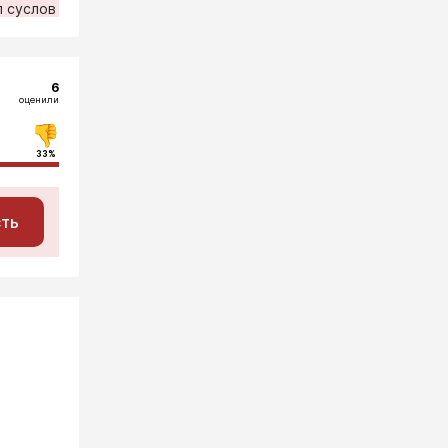
л суслов
6
оценили
33%
сть