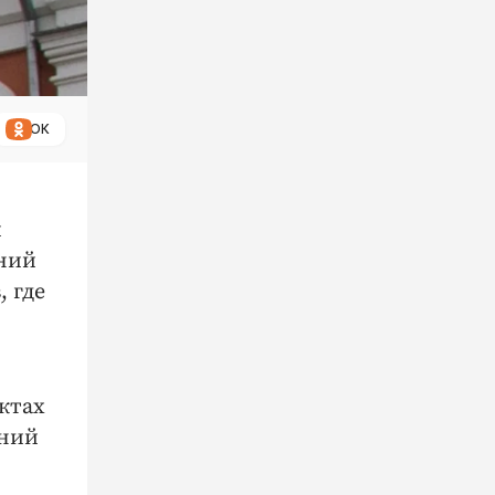
ОК
и
ений
 где
ктах
дний