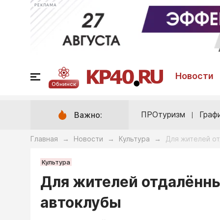
РЕКЛАМА
Новости
Обнинск
ПРОтуризм
Граф
Важно:
Главная
Новости
Культура
Для жителей от
→
→
→
Культура
Для жителей отдалённы
автоклубы