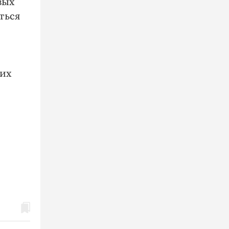
вых
ться
тих