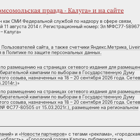
мсомольская правда - Калуга» и на сайте
н как СМИ Федеральной службой по надзору в сфере связи,
 11 августа 2014 г. Регистрационный номер: Эл №ФС77-58967
– Калуга»
 Пользователей сайта, а также счетчики Яндекс.Метрика, Livein
я в Политике по защите персональных данных.
г по размещению на страницах сетевого издания для размеще
збирательной кампании по выборам в Государственную Думу
го созыва, назначенных на 18 – 20 сентября 2026 года. Сете
.2014г.)
»
г по размещению на страницах сетевого издания для размеще
збирательной кампании по выборам в Государственную Думу
го созыва, назначенных на 18 – 20 сентября 2026 года. Сете
 № ФС77-80505 от 15.03.2021г.), размещение на региональном
паний
» и «
Новости партнеров
» с тегами «реклама», «городская
 «область», «Городской голова Калуги» публикуются на