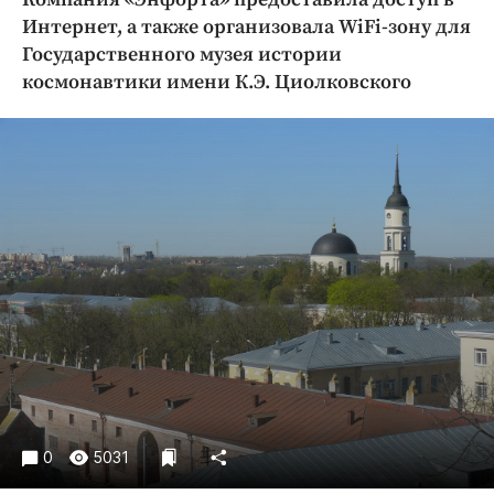
Криминал
Интернет, а также организовала WiFi-зону для
Культура
Государственного музея истории
космонавтики имени К.Э. Циолковского
Недвижимость и ЖКХ
Образование
Общество
Погода
Праздники
Происшествия
Спорт
Экономика и бизнес
ПРОЕКТЫ
Блоги
Издания
0
5031
Медиаперсона