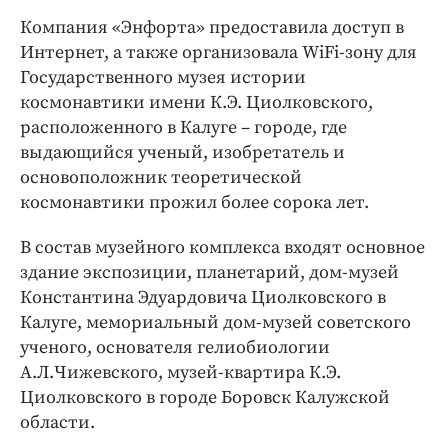
Интересное чтиво
Компания «Энфорта» предоставила доступ в
Клиника года
Интернет, а также организовала WiFi-зону для
Бренд года
Государственного музея истории
Работодатель года
космонавтики имени К.Э. Циолковского,
расположенного в Калуге – городе, где
выдающийся ученый, изобретатель и
основоположник теоретической
космонавтики прожил более сорока лет.
В состав музейного комплекса входят основное
здание экспозиции, планетарий, дом-музей
Константина Эдуардовича Циолковского в
Калуге, мемориальный дом-музей советского
ученого, основателя гелиобиологии
А.Л.Чижевского, музей-квартира К.Э.
Циолковского в городе Боровск Калужской
области.