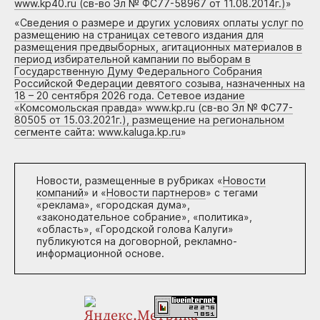
www.kp40.ru (св-во Эл № ФС77-58967 от 11.08.2014г.)
»
«
Сведения о размере и других условиях оплаты услуг по
размещению на страницах сетевого издания для
размещения предвыборных, агитационных материалов в
период избирательной кампании по выборам в
Государственную Думу Федерального Собрания
Российской Федерации девятого созыва, назначенных на
18 – 20 сентября 2026 года. Сетевое издание
«Комсомольская правда» www.kp.ru (св-во Эл № ФС77-
80505 от 15.03.2021г.), размещение на региональном
сегменте сайта: www.kaluga.kp.ru
»
Новости, размещенные в рубриках «
Новости
компаний
» и «
Новости партнеров
» с тегами
«реклама», «городская дума»,
«законодательное собрание», «политика»,
«область», «Городской голова Калуги»
публикуются на договорной, рекламно-
информационной основе.