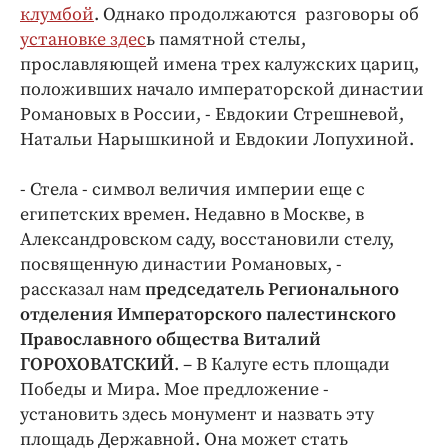
Интересное чтиво
клумбой
. Однако продолжаются разговоры об
Клиника года
установке здес
ь памятной стелы,
прославляющей имена трех калужских цариц,
Бренд года
положивших начало императорской династии
Работодатель года
Романовых в России, - Евдокии Стрешневой,
Натальи Нарышкиной и Евдокии Лопухиной.
- Стела - символ величия империи еще с
египетских времен. Недавно в Москве, в
Александровском саду, восстановили стелу,
посвященную династии Романовых, -
рассказал нам
председатель Регионального
отделения Императорского палестинского
Православного общества Виталий
ГОРОХОВАТСКИЙ
. – В Калуге есть площади
Победы и Мира. Мое предложение -
установить здесь монумент и назвать эту
площадь Державной. Она может стать