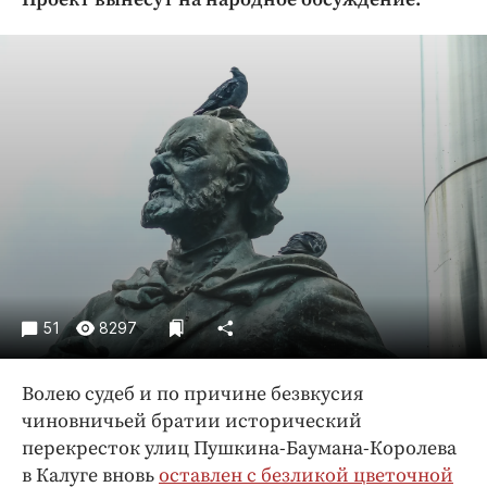
Криминал
Культура
Недвижимость и ЖКХ
Образование
Общество
Погода
Праздники
Происшествия
Спорт
Экономика и бизнес
51
8297
ПРОЕКТЫ
Волею судеб и по причине безвкусия
Блоги
чиновничьей братии исторический
Издания
перекресток улиц Пушкина-Баумана-Королева
Медиаперсона
в Калуге вновь
оставлен с безликой цветочной