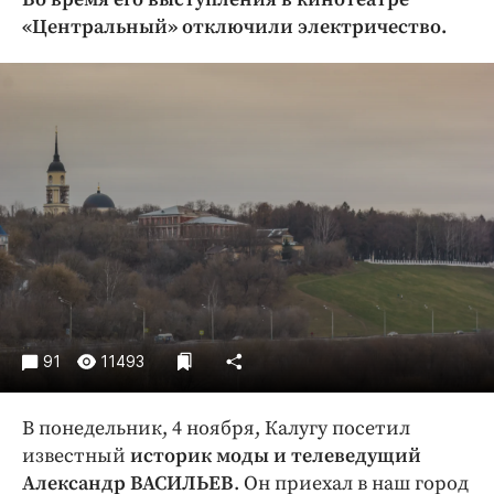
Криминал
«Центральный» отключили электричество.
Культура
Недвижимость и ЖКХ
Образование
Общество
Погода
Праздники
Происшествия
Спорт
Экономика и бизнес
ПРОЕКТЫ
91
11493
Блоги
В понедельник, 4 ноября, Калугу посетил
Издания
известный
историк моды и телеведущий
Медиаперсона
Александр ВАСИЛЬЕВ
. Он приехал в наш город