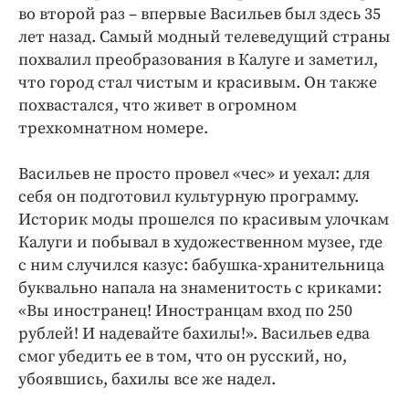
Интересное чтиво
во второй раз – впервые Васильев был здесь 35
Клиника года
лет назад. Самый модный телеведущий страны
похвалил преобразования в Калуге и заметил,
Бренд года
что город стал чистым и красивым. Он также
Работодатель года
похвастался, что живет в огромном
трехкомнатном номере.
Васильев не просто провел «чес» и уехал: для
себя он подготовил культурную программу.
Историк моды прошелся по красивым улочкам
Калуги и побывал в художественном музее, где
с ним случился казус: бабушка-хранительница
буквально напала на знаменитость с криками:
«Вы иностранец! Иностранцам вход по 250
рублей! И надевайте бахилы!». Васильев едва
смог убедить ее в том, что он русский, но,
убоявшись, бахилы все же надел.