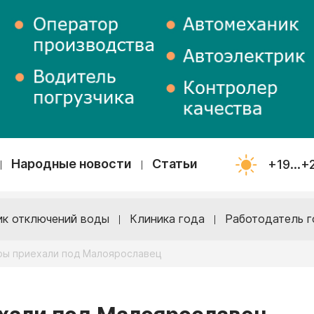
Народные новости
Статьи
+19...+
ик отключений воды
Клиника года
Работодатель г
ры приехали под Малоярославец