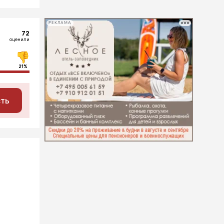
РЕКЛАМА
72
оценили
21%
сть