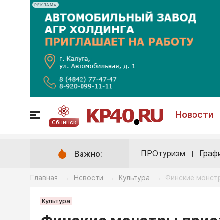
РЕКЛАМА
Новости
Обнинск
ПРОтуризм
Граф
Важно:
Главная
Новости
Культура
Финские монст
→
→
→
Культура