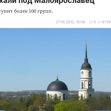
хали под Малоярославец
тупит более 100 групп.
27.06.2013, 16:06
3
8756