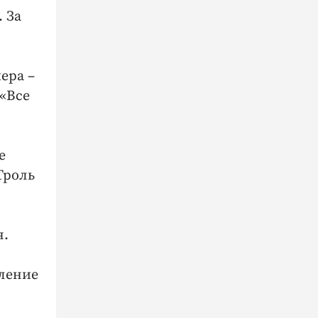
 За
ера –
 «Все
е
Троль
я.
пление