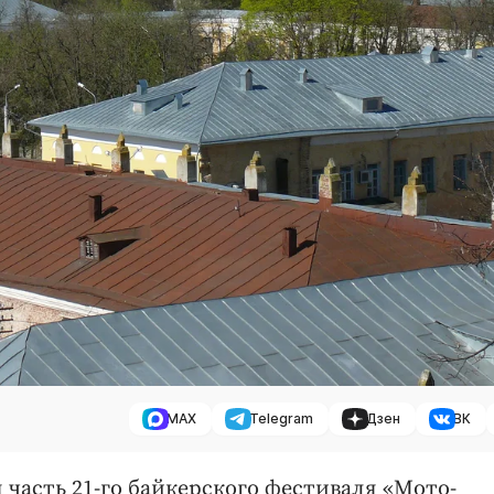
MAX
Telegram
Дзен
ВК
я часть 21-го байкерского фестиваля «Мото-