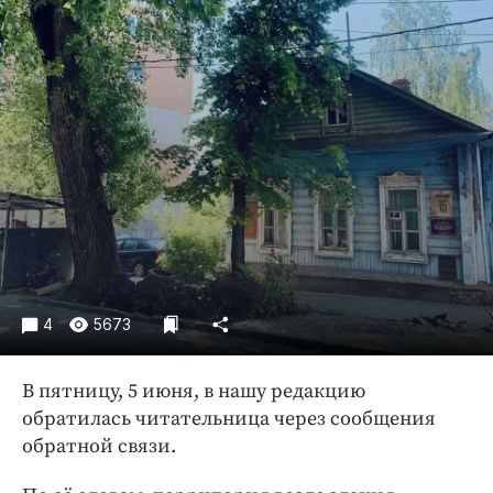
Криминал
Культура
Недвижимость и ЖКХ
Образование
Общество
Погода
Праздники
Происшествия
Спорт
Экономика и бизнес
4
5673
ПРОЕКТЫ
В пятницу, 5 июня, в нашу редакцию
Блоги
обратилась читательница через сообщения
Издания
обратной связи.
Медиаперсона