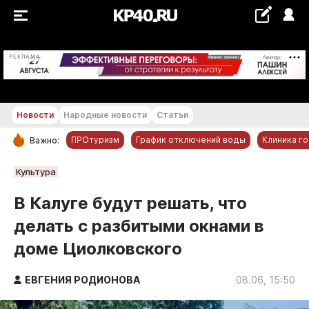
+19...+20 °С
РЕКЛАМА
Новости
Народные новости
Статьи
ПРОтуризм
График отключений воды
Клиника г
Важно:
РУБРИКИ
Культура
Обнинск
В Калуге будут решать, что
Новости компаний
делать с разбитыми окнами в
Статьи
доме Циолковского
Народные новости
Авто и транспорт
ЕВГЕНИЯ РОДИОНОВА
08.06, 15:50
Благоустройство