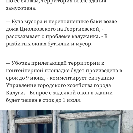
По её словам, территория возле здания
Интересное чтиво
замусорена.
Клиника года
Бренд года
— Куча мусора и переполненные баки возле
Работодатель года
дома Циолковского на Георгиевской, -
рассказывает о проблеме калужанка. - В
разбитых окнах бутылки и мусор.
— Уборка прилегающей территории к
контейнерной площадке будет произведена в
срок до 9 июня, - комментирует ситуацию
Управление городского хозяйства города
Калуги. - Вопрос с заделкой окон в здании
будет решен в срок до 1 июля.