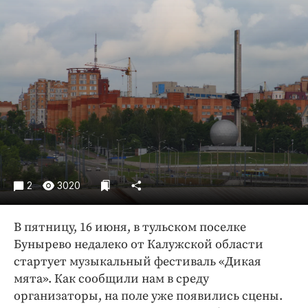
Криминал
Культура
Недвижимость и ЖКХ
Образование
Общество
Погода
Праздники
Происшествия
Спорт
2
3020
Экономика и бизнес
ПРОЕКТЫ
В пятницу, 16 июня, в тульском поселке
Бунырево недалеко от Калужской области
Блоги
стартует музыкальный фестиваль «Дикая
Издания
мята». Как сообщили нам в среду
Медиаперсона
организаторы, на поле уже появились сцены.