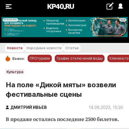
РЕКЛАМА
+30 °С
Новости
Народные новости
Статьи
ПРОтуризм
График отключений воды
Клиника г
Важно:
РУБРИКИ
Культура
Обнинск
На поле «Дикой мяты» возвели
Новости компаний
фестивальные сцены
Статьи
Народные новости
ДМИТРИЙ ИВЬЕВ
14.06.2023, 15:30
Авто и транспорт
В продаже остались последние 2500 билетов.
Благоустройство