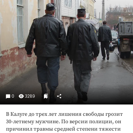
Криминал
Культура
Недвижимость и ЖКХ
Образование
Общество
Погода
Праздники
Происшествия
Спорт
Экономика и бизнес
ПРОЕКТЫ
0
3289
Блоги
В Калуге до трех лет лишения свободы грозит
Издания
30-летнему мужчине. По версии полиции, он
Медиаперсона
причинил травмы средней степени тяжести