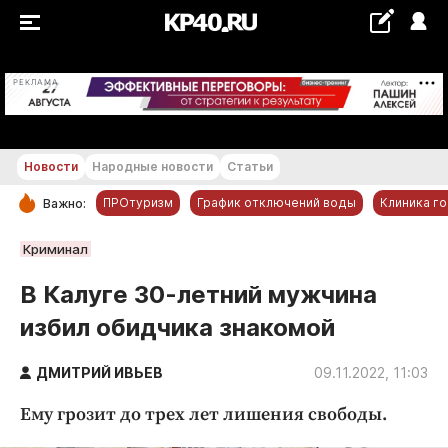
+19...+20 °С
РЕКЛАМА
Новости
Народные новости
Статьи
ПРОтуризм
График отключений воды
Клиника г
Важно:
РУБРИКИ
Криминал
Обнинск
В Калуге 30-летний мужчина
Новости компаний
избил обидчика знакомой
Статьи
Народные новости
ДМИТРИЙ ИВЬЕВ
09.11.2022, 11:03
Авто и транспорт
Ему грозит до трех лет лишения свободы.
Благоустройство