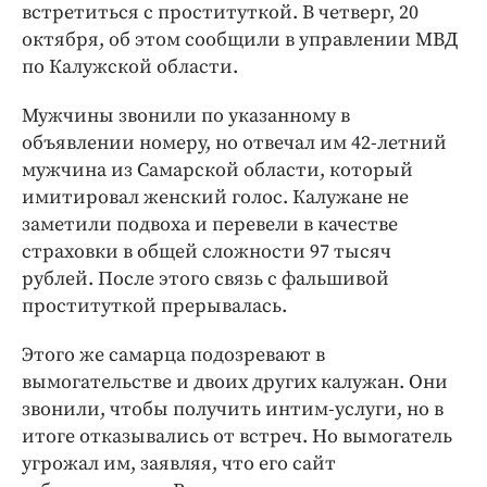
Интересное чтиво
встретиться с проституткой. В четверг, 20
Клиника года
октября, об этом сообщили в управлении МВД
по Калужской области.
Бренд года
Работодатель года
Мужчины звонили по указанному в
объявлении номеру, но отвечал им 42-летний
мужчина из Самарской области, который
имитировал женский голос. Калужане не
заметили подвоха и перевели в качестве
страховки в общей сложности 97 тысяч
рублей. После этого связь с фальшивой
проституткой прерывалась.
Этого же самарца подозревают в
вымогательстве и двоих других калужан. Они
звонили, чтобы получить интим-услуги, но в
итоге отказывались от встреч. Но вымогатель
угрожал им, заявляя, что его сайт