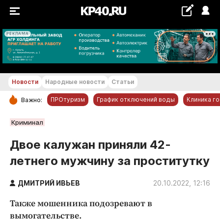
РЕКЛАМА
+21...+22 °С
Новости
Народные новости
Статьи
ПРОтуризм
График отключений воды
Клиника г
Важно:
РУБРИКИ
Криминал
Обнинск
Двое калужан приняли 42-
Новости компаний
летнего мужчину за проститутку
Статьи
Народные новости
ДМИТРИЙ ИВЬЕВ
20.10.2022, 12:16
Авто и транспорт
Также мошенника подозревают в
Благоустройство
вымогательстве.