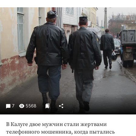
Криминал
Культура
Недвижимость и ЖКХ
Образование
Общество
Погода
Праздники
Происшествия
Спорт
Экономика и бизнес
ПРОЕКТЫ
7
5568
Блоги
Издания
В Калуге двое мужчин стали жертвами
Медиаперсона
телефонного мошенника, когда пытались