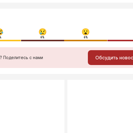
%
0%
0%
Обсудить ново
ь? Поделитесь с нами