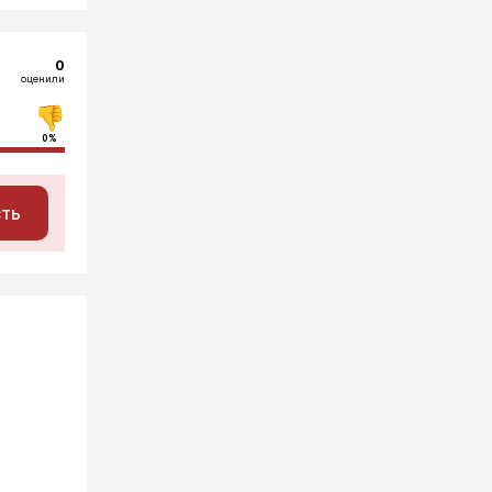
0
оценили
0%
сть