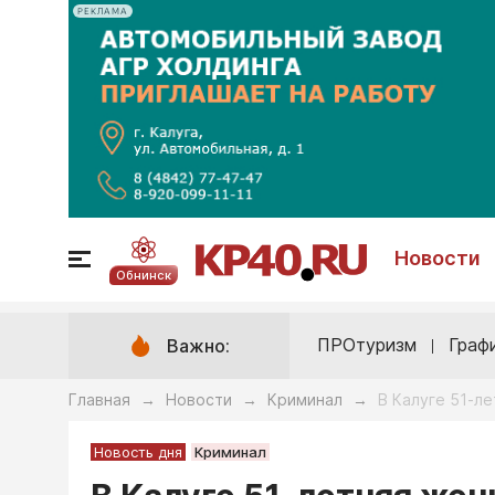
РЕКЛАМА
Новости
Обнинск
ПРОтуризм
Граф
Важно:
Главная
Новости
Криминал
В Калуге 51-л
→
→
→
Новость дня
Криминал