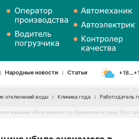
Народные новости
Статьи
+18...+
ик отключений воды
Клиника года
Работодатель г
етняя женщина убила знакомого в общежитии на улице Хрустал