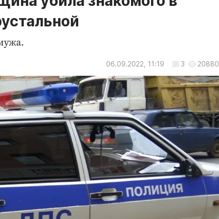
щина убила знакомого в
рустальной
мужа.
06.09.2022, 11:19
3
20880