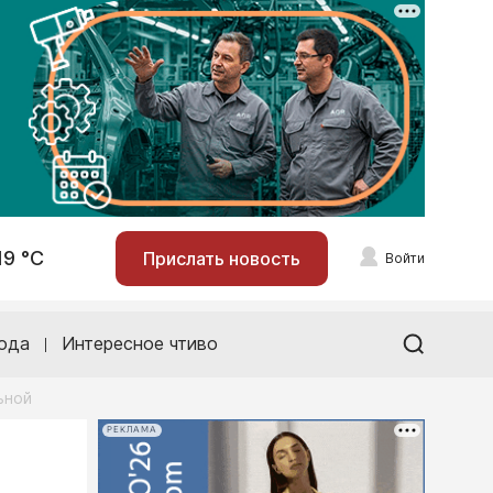
19 °С
Прислать новость
Войти
ода
Интересное чтиво
ьной
РЕКЛАМА