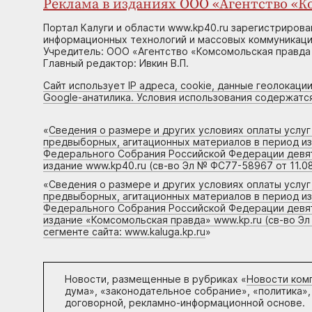
Реклама в изданиях ООО «Агентство «Ко
Портал Калуги и области www.kp40.ru зарегистрирова
информационных технологий и массовых коммуникаций
Учредитель: ООО «Агентство «Комсомольская правда 
Главный редактор: Ивкин В.П.
Сайт использует IP адреса, cookie, данные геолокации
Google-анатилика. Условия использования содержатс
«
Сведения о размере и других условиях оплаты услу
предвыборных, агитационных материалов в период и
Федерального Собрания Российской Федерации девято
издание www.kp40.ru (св-во Эл № ФС77-58967 от 11.08
«
Сведения о размере и других условиях оплаты услу
предвыборных, агитационных материалов в период и
Федерального Собрания Российской Федерации девято
издание «Комсомольская правда» www.kp.ru (св-во Эл
сегменте сайта: www.kaluga.kp.ru
»
Новости, размещенные в рубриках «
Новости ком
дума», «законодательное собрание», «политика»,
договорной, рекламно-информационной основе.