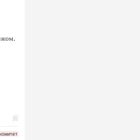
ожом.
комитет