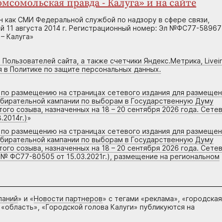
мсомольская правда - Калуга» и на сайте
н как СМИ Федеральной службой по надзору в сфере связи,
 11 августа 2014 г. Регистрационный номер: Эл №ФС77-58967
– Калуга»
 Пользователей сайта, а также счетчики Яндекс.Метрика, Livein
я в Политике по защите персональных данных.
г по размещению на страницах сетевого издания для размеще
збирательной кампании по выборам в Государственную Думу
го созыва, назначенных на 18 – 20 сентября 2026 года. Сете
.2014г.)
»
г по размещению на страницах сетевого издания для размеще
збирательной кампании по выборам в Государственную Думу
го созыва, назначенных на 18 – 20 сентября 2026 года. Сете
 № ФС77-80505 от 15.03.2021г.), размещение на региональном
паний
» и «
Новости партнеров
» с тегами «реклама», «городская
 «область», «Городской голова Калуги» публикуются на