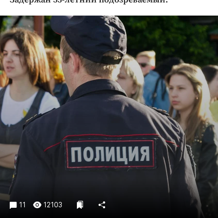
Криминал
Культура
Недвижимость и ЖКХ
Образование
Общество
Погода
Праздники
Происшествия
Спорт
Экономика и бизнес
ПРОЕКТЫ
Блоги
Издания
11
12103
Медиаперсона