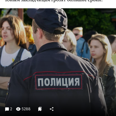
Криминал
Культура
Недвижимость и ЖКХ
Образование
Общество
Погода
Праздники
Происшествия
Спорт
Экономика и бизнес
ПРОЕКТЫ
Блоги
Издания
2
5288
Медиаперсона