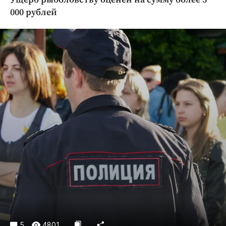
Криминал
000 рублей
Культура
Недвижимость и ЖКХ
Образование
Общество
Погода
Праздники
Происшествия
Спорт
Экономика и бизнес
ПРОЕКТЫ
Блоги
Издания
Медиаперсона
5
4801