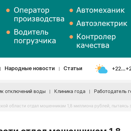
Народные новости
Статьи
+22...+
ик отключений воды
Клиника года
Работодатель г
кой области отдал мошенникам 1,8 миллиона рублей, пытаясь 