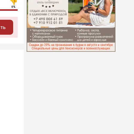
0%
сть