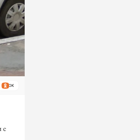
ОК
 с