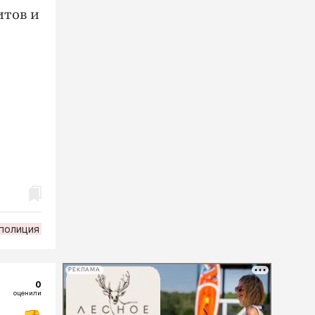
итов и
полиция
РЕКЛАМА
0
оценили