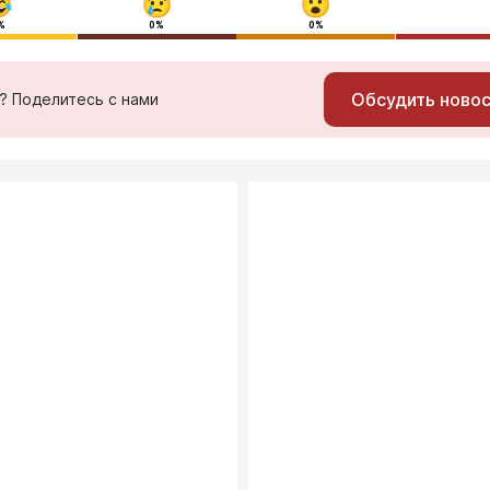
%
0%
0%
Обсудить ново
ь? Поделитесь с нами