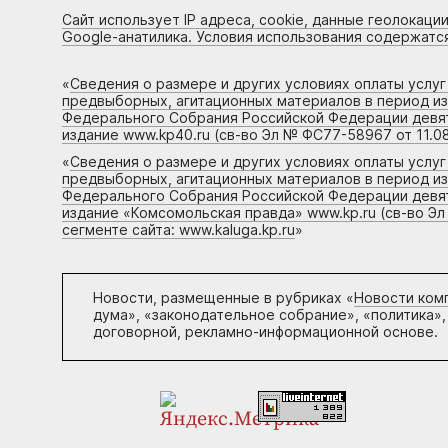
Сайт использует IP адреса, cookie, данные геолокации
Google-анатилика. Условия использования содержатс
«
Сведения о размере и других условиях оплаты услу
предвыборных, агитационных материалов в период и
Федерального Собрания Российской Федерации девято
издание www.kp40.ru (св-во Эл № ФС77-58967 от 11.08
«
Сведения о размере и других условиях оплаты услу
предвыборных, агитационных материалов в период и
Федерального Собрания Российской Федерации девято
издание «Комсомольская правда» www.kp.ru (св-во Эл
сегменте сайта: www.kaluga.kp.ru
»
Новости, размещенные в рубриках «
Новости ком
дума», «законодательное собрание», «политика»,
договорной, рекламно-информационной основе.