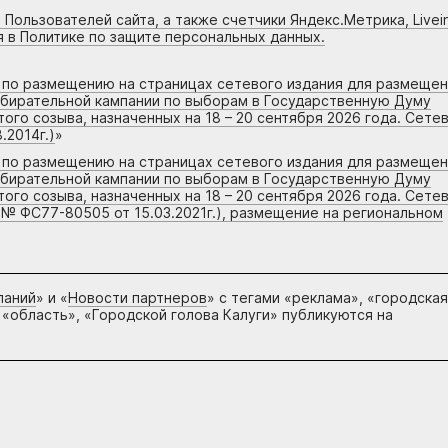
 Пользователей сайта, а также счетчики Яндекс.Метрика, Livein
я в Политике по защите персональных данных.
г по размещению на страницах сетевого издания для размеще
збирательной кампании по выборам в Государственную Думу
го созыва, назначенных на 18 – 20 сентября 2026 года. Сете
.2014г.)
»
г по размещению на страницах сетевого издания для размеще
збирательной кампании по выборам в Государственную Думу
го созыва, назначенных на 18 – 20 сентября 2026 года. Сете
 № ФС77-80505 от 15.03.2021г.), размещение на региональном
паний
» и «
Новости партнеров
» с тегами «реклама», «городская
 «область», «Городской голова Калуги» публикуются на