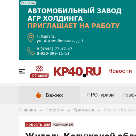
РЕКЛАМА
Новости
Обнинск
ПРОтуризм
Граф
Важно:
Главная
Новости
Криминал
Житель Калужс
→
→
→
Новость дня
Криминал