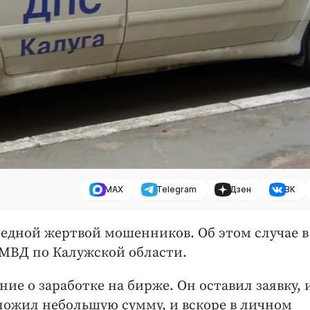
MAX
Telegram
Дзен
ВК
редной жертвой мошенников. Об этом случае в
 МВД по Калужской области.
ие о заработке на бирже. Он оставил заявку, и
ложил небольшую сумму, и вскоре в личном