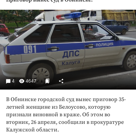
Криминал
Культура
Недвижимость и ЖКХ
Образование
Общество
Погода
Праздники
Происшествия
Спорт
4
4647
Экономика и бизнес
ПРОЕКТЫ
В Обнинске городской суд вынес приговор 35-
летней женщине из Белоусово, которую
Блоги
признали виновной в краже. Об этом во
Издания
вторник, 26 апреля, сообщили в прокуратуре
Медиаперсона
Калужской области.