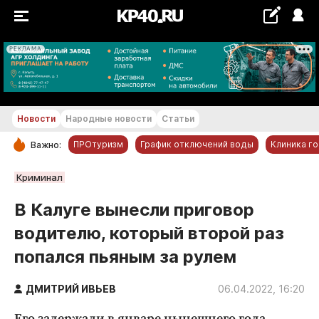
РЕКЛАМА
+26...+27 °С
Новости
Народные новости
Статьи
ПРОтуризм
График отключений воды
Клиника г
Важно:
РУБРИКИ
Криминал
Обнинск
В Калуге вынесли приговор
Новости компаний
водителю, который второй раз
Статьи
попался пьяным за рулем
Народные новости
Авто и транспорт
ДМИТРИЙ ИВЬЕВ
06.04.2022, 16:20
Благоустройство
Его задержали в январе нынешнего года.