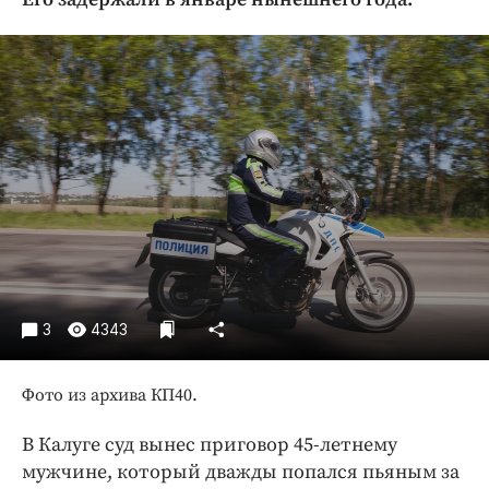
Криминал
Культура
Недвижимость и ЖКХ
Образование
Общество
Погода
Праздники
Происшествия
Спорт
Экономика и бизнес
3
4343
ПРОЕКТЫ
Фото из архива КП40.
Блоги
Издания
В Калуге суд вынес приговор 45-летнему
Медиаперсона
мужчине, который дважды попался пьяным за