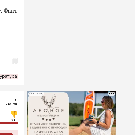
. Факт
уратура
РЕКЛАМА
0
оценили
0%