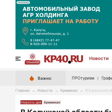
РЕКЛАМА
Новости
Обнинск
ПРОтуризм
Граф
Важно:
Главная
Новости
Криминал
В Калужской о
→
→
→
Новость дня
Криминал