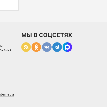
МЫ В СОЦСЕТЯХ
и.
лючения
ternet и