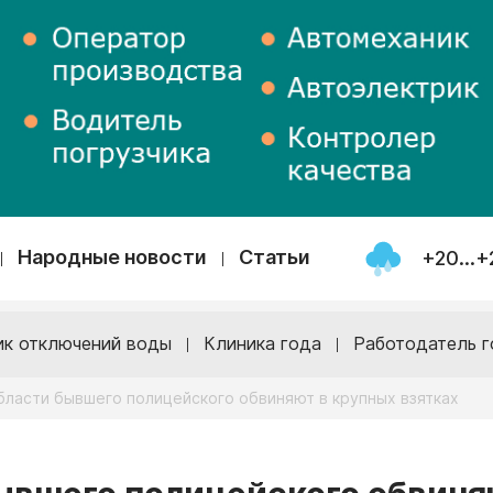
Народные новости
Статьи
+20...+
ик отключений воды
Клиника года
Работодатель г
бласти бывшего полицейского обвиняют в крупных взятках