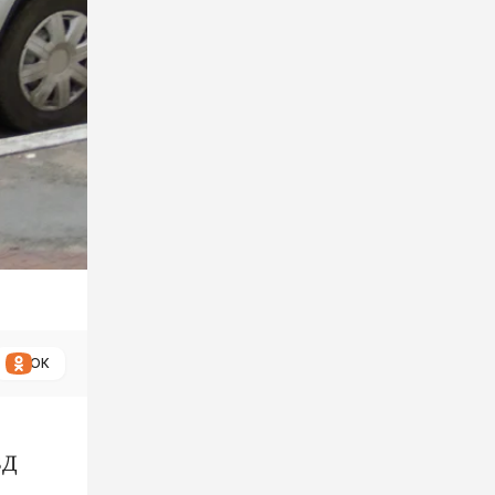
ОК
ВД