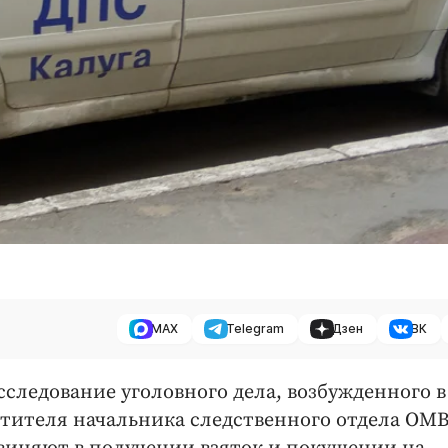
MAX
Telegram
Дзен
ВК
следование уголовного дела, возбужденного в
стителя начальника следственного отдела ОМ