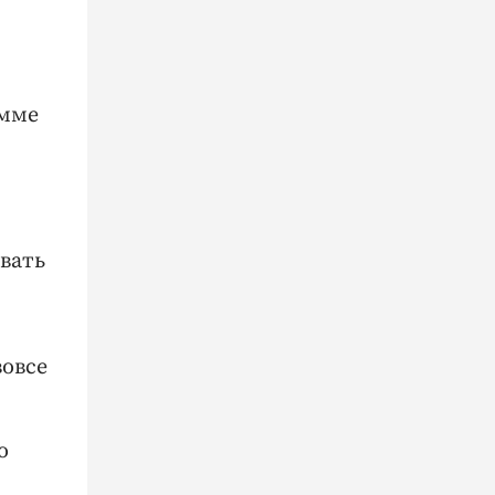
умме
вать
вовсе
о