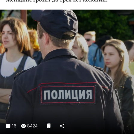
Криминал
Культура
Недвижимость и ЖКХ
Образование
Общество
Погода
Праздники
Происшествия
Спорт
Экономика и бизнес
ПРОЕКТЫ
Блоги
Издания
16
8424
Медиаперсона