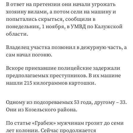
Интересное чтиво
В ответ на претензии они начали угрожать
Клиника года
хозяину вилами, а потом сели на машину и
попытались скрыться, сообщили в
Бренд года
понедельник, 1 ноября, в УМВД по Калужской
Работодатель года
области.
Владелец участка позвонил в дежурную часть, а
сам начал погоню.
Вскоре приехавшие полицейские задержали
предполагаемых преступников. В их машине
нашли 215 килограммов картошки.
Одному из подозреваемых 53 года, другому – 33.
Они из Козельского района.
По статье «Грабеж» мужчинам грозит до семи
лет колонии. Сейчас продолжается