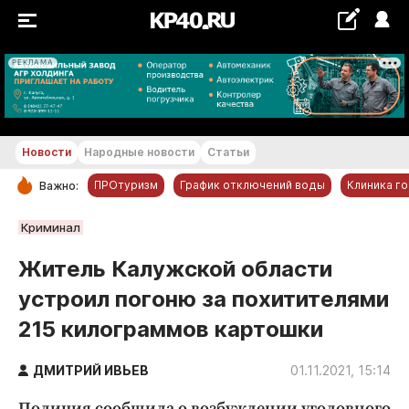
РЕКЛАМА
+26...+27 °С
Новости
Народные новости
Статьи
ПРОтуризм
График отключений воды
Клиника г
Важно:
РУБРИКИ
Криминал
Обнинск
Житель Калужской области
Новости компаний
устроил погоню за похитителями
Статьи
215 килограммов картошки
Народные новости
Авто и транспорт
ДМИТРИЙ ИВЬЕВ
01.11.2021, 15:14
Благоустройство
Полиция сообщила о возбуждении уголовного