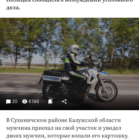
Криминал
дела.
Культура
Недвижимость и ЖКХ
Образование
Общество
Погода
Праздники
Происшествия
Спорт
Экономика и бизнес
ПРОЕКТЫ
20
6186
Блоги
В Сухиничском районе Калужской области
Издания
мужчина приехал на свой участок и увидел
Медиаперсона
двоих мужчин, которые копали его картошку.