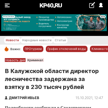
РЕКЛАМА
+18...+19 °С
Новости
Народные новости
Статьи
ПРОтуризм
График отключений воды
Клиника г
Важно:
РУБРИКИ
Новость дня
Криминал
Обнинск
В Калужской области директор
Новости компаний
лесничества задержана за
Статьи
взятку в 230 тысяч рублей
Народные новости
Авто и транспорт
ДМИТРИЙ ИВЬЕВ
15.10.2021, 12:47
Благоустройство
Подробности сообщили в Следственном