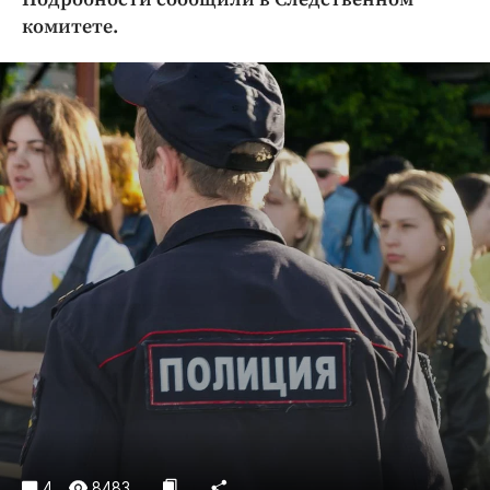
Криминал
комитете.
Культура
Недвижимость и ЖКХ
Образование
Общество
Погода
Праздники
Происшествия
Спорт
Экономика и бизнес
ПРОЕКТЫ
Блоги
Издания
Медиаперсона
4
8483