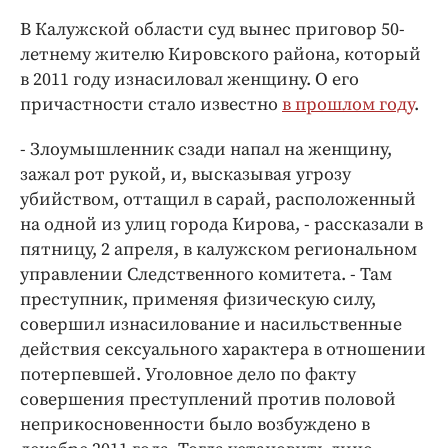
Интересное чтиво
В Калужской области суд вынес приговор 50-
Клиника года
летнему жителю Кировского района, который
Бренд года
в 2011 году изнасиловал женщину. О его
Работодатель года
причастности стало известно
в прошлом году
.
- Злоумышленник сзади напал на женщину,
зажал рот рукой, и, высказывая угрозу
убийством, оттащил в сарай, расположенный
на одной из улиц города Кирова, - рассказали в
пятницу, 2 апреля, в калужском региональном
управлении Следственного комитета. - Там
преступник, применяя физическую силу,
совершил изнасилование и насильственные
действия сексуального характера в отношении
потерпевшей. Уголовное дело по факту
совершения преступлений против половой
неприкосновенности было возбуждено в