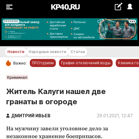
РЕКЛАМА
+21...+22 °С
Новости
Народные новости
Статьи
ПРОтуризм
График отключений воды
Клиника г
Важно:
РУБРИКИ
Криминал
Обнинск
Житель Калуги нашел две
Новости компаний
гранаты в огороде
Статьи
Народные новости
ДМИТРИЙ ИВЬЕВ
29.01.2021, 12:47
Авто и транспорт
На мужчину завели уголовное дело за
Благоустройство
незаконное хранение боеприпасов.