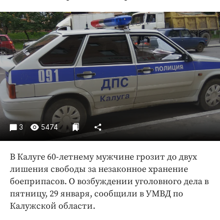
Криминал
Культура
Недвижимость и ЖКХ
Образование
Общество
Погода
Праздники
Происшествия
Спорт
3
5474
Экономика и бизнес
В Калуге 60-летнему мужчине грозит до двух
ПРОЕКТЫ
лишения свободы за незаконное хранение
Блоги
боеприпасов. О возбуждении уголовного дела в
Издания
пятницу, 29 января, сообщили в УМВД по
Калужской области.
Медиаперсона