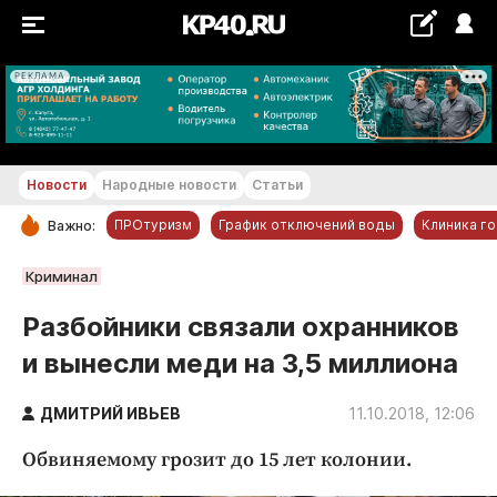
РЕКЛАМА
+23...+24 °С
Новости
Народные новости
Статьи
ПРОтуризм
График отключений воды
Клиника г
Важно:
РУБРИКИ
Криминал
Обнинск
Разбойники связали охранников
Новости компаний
и вынесли меди на 3,5 миллиона
Статьи
Народные новости
ДМИТРИЙ ИВЬЕВ
11.10.2018, 12:06
Авто и транспорт
Обвиняемому грозит до 15 лет колонии.
Благоустройство