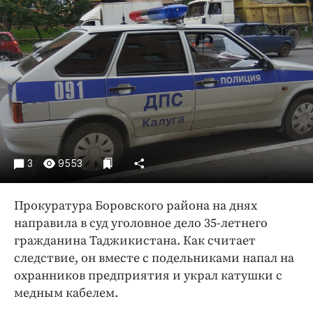
Криминал
Культура
Недвижимость и ЖКХ
Образование
Общество
Погода
Праздники
Происшествия
3
9553
Спорт
Экономика и бизнес
Прокуратура Боровского района на днях
направила в суд уголовное дело 35-летнего
ПРОЕКТЫ
гражданина Таджикистана. Как считает
Блоги
следствие, он вместе с подельниками напал на
Издания
охранников предприятия и украл катушки с
медным кабелем.
Медиаперсона