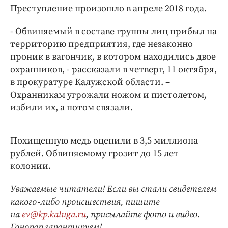
Интересное чтиво
Преступление произошло в апреле 2018 года.
Клиника года
- Обвиняемый в составе группы лиц прибыл на
Бренд года
территорию предприятия, где незаконно
Работодатель года
проник в вагончик, в котором находились двое
охранников, - рассказали в четверг, 11 октября,
в прокуратуре Калужской области. –
Охранникам угрожали ножом и пистолетом,
избили их, а потом связали.
Похищенную медь оценили в 3,5 миллиона
рублей. Обвиняемому грозит до 15 лет
колонии.
Уважаемые читатели! Если вы стали свидетелем
какого-либо происшествия, пишите
на
ev@kp.kaluga.ru
, присылайте фото и видео.
Гонорар гарантируем!