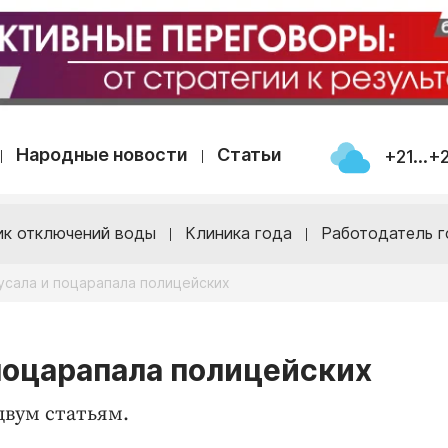
Народные новости
Статьи
+21...+
ик отключений воды
Клиника года
Работодатель г
усала и поцарапала полицейских
поцарапала полицейских
двум статьям.