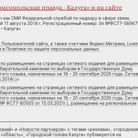
мсомольская правда - Калуга» и на сайте
н как СМИ Федеральной службой по надзору в сфере связи,
 11 августа 2014 г. Регистрационный номер: Эл №ФС77-58967
– Калуга»
 Пользователей сайта, а также счетчики Яндекс.Метрика, Livein
я в Политике по защите персональных данных.
г по размещению на страницах сетевого издания для размеще
збирательной кампании по выборам в Государственную Думу
го созыва, назначенных на 18 – 20 сентября 2026 года. Сете
.2014г.)
»
г по размещению на страницах сетевого издания для размеще
збирательной кампании по выборам в Государственную Думу
го созыва, назначенных на 18 – 20 сентября 2026 года. Сете
 № ФС77-80505 от 15.03.2021г.), размещение на региональном
паний
» и «
Новости партнеров
» с тегами «реклама», «городская
 «область», «Городской голова Калуги» публикуются на