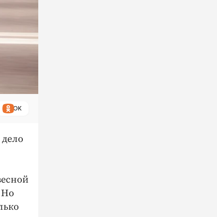
ОК
 дело
весной
 Но
лько