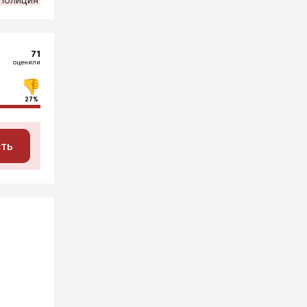
71
оценили
27%
сть