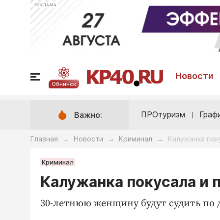
РЕКЛАМА
Новости
Обнинск
ПРОтуризм
Граф
Важно:
Главная
Новости
Криминал
Калужанка пок
→
→
→
Криминал
Калужанка покусала и 
30-летнюю женщину будут судить по 