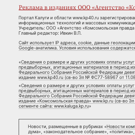
Реклама в изданиях ООО «Агентство «Ко
Портал Калуги и области www.kp40.ru зарегистрирова
информационных технологий и массовых коммуникаций
Учредитель: ООО «Агентство «Комсомольская правда 
Главный редактор: Ивкин В.П.
Сайт использует IP адреса, cookie, данные геолокации
Google-анатилика. Условия использования содержатс
«
Сведения о размере и других условиях оплаты услу
предвыборных, агитационных материалов в период и
Федерального Собрания Российской Федерации девято
издание www.kp40.ru (св-во Эл № ФС77-58967 от 11.08
«
Сведения о размере и других условиях оплаты услу
предвыборных, агитационных материалов в период и
Федерального Собрания Российской Федерации девято
издание «Комсомольская правда» www.kp.ru (св-во Эл
сегменте сайта: www.kaluga.kp.ru
»
Новости, размещенные в рубриках «
Новости ком
дума», «законодательное собрание», «политика»,