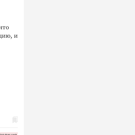
что
цию, и
полиция