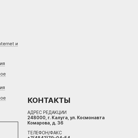
ternet и
ния
вое
ния
вое
КОНТАКТЫ
АДРЕС РЕДАКЦИИ
248000, г. Калуга, ул. Космонавта
Комарова, д. 36
ТЕЛЕФОН/ФАКС
+7(4842)79-04-54