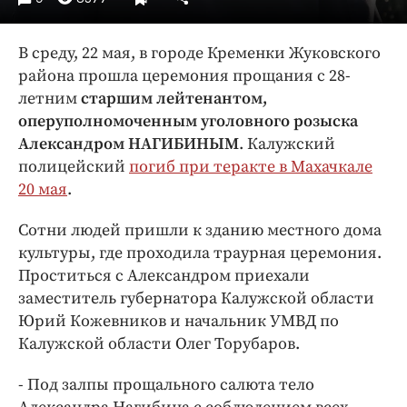
Интересное чтиво
Клиника года
В среду, 22 мая, в городе Кременки Жуковского
Бренд года
района прошла церемония прощания с 28-
Работодатель года
летним
старшим лейтенантом,
оперуполномоченным уголовного розыска
Александром НАГИБИНЫМ
. Калужский
полицейский
погиб при теракте в Махачкале
20 мая
.
Сотни людей пришли к зданию местного дома
культуры, где проходила траурная церемония.
Проститься с Александром приехали
заместитель губернатора Калужской области
Юрий Кожевников и начальник УМВД по
Калужской области Олег Торубаров.
- Под залпы прощального салюта тело