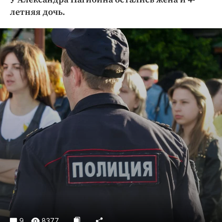
Криминал
летняя дочь.
Культура
Недвижимость и ЖКХ
Образование
Общество
Погода
Праздники
Происшествия
Спорт
Экономика и бизнес
ПРОЕКТЫ
Блоги
Издания
Медиаперсона
9
8377