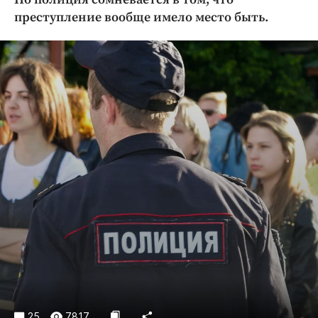
Криминал
преступление вообще имело место быть.
Культура
Недвижимость и ЖКХ
Образование
Общество
Погода
Праздники
Происшествия
Спорт
Экономика и бизнес
ПРОЕКТЫ
Блоги
Издания
Медиаперсона
25
7817