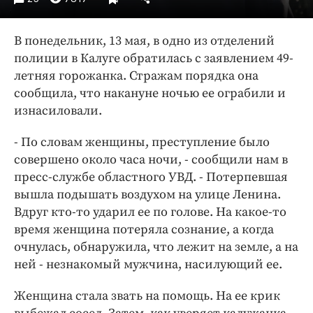
Интересное чтиво
Клиника года
В понедельник, 13 мая, в одно из отделений
Бренд года
полиции в Калуге обратилась с заявлением 49-
Работодатель года
летняя горожанка. Стражам порядка она
сообщила, что накануне ночью ее ограбили и
изнасиловали.
- По словам женщины, преступление было
совершено около часа ночи, - сообщили нам в
пресс-службе областного УВД. - Потерпевшая
вышла подышать воздухом на улице Ленина.
Вдруг кто-то ударил ее по голове. На какое-то
время женщина потеряла сознание, а когда
очнулась, обнаружила, что лежит на земле, а на
ней - незнакомый мужчина, насилующий ее.
Женщина стала звать на помощь. На ее крик