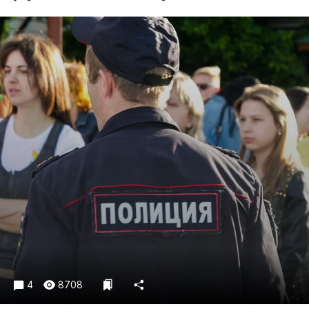
Криминал
Культура
Недвижимость и ЖКХ
Образование
Общество
Погода
Праздники
Происшествия
Спорт
Экономика и бизнес
ПРОЕКТЫ
Блоги
Издания
4
8708
Медиаперсона