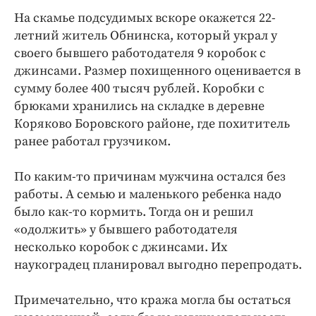
Интересное чтиво
На скамье подсудимых вскоре окажется 22-
Клиника года
летний житель Обнинска, который украл у
Бренд года
своего бывшего работодателя 9 коробок с
Работодатель года
джинсами. Размер похищенного оценивается в
сумму более 400 тысяч рублей. Коробки с
брюками хранились на складке в деревне
Коряково Боровского районе, где похититель
ранее работал грузчиком.
По каким-то причинам мужчина остался без
работы. А семью и маленького ребенка надо
было как-то кормить. Тогда он и решил
«одолжить» у бывшего работодателя
несколько коробок с джинсами. Их
наукоградец планировал выгодно перепродать.
Примечательно, что кража могла бы остаться