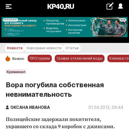
РЕКЛАМА
+27...+28 °С
Новости
Народные новости
Статьи
ПРОтуризм
График отключений воды
Клиника г
Важно:
РУБРИКИ
Криминал
Обнинск
Вора погубила собственная
Новости компаний
невнимательность
Статьи
Народные новости
ОКСАНА ИВАНОВА
01.04.2013, 09:44
Авто и транспорт
Полицейские задержали похитителя,
Благоустройство
укравшего со склада 9 коробок с джинсами.