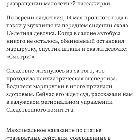
Интересное чтиво
развращении малолетней пассажирки.
Клиника года
По версии следствия, 14 мая прошлого года в
Бренд года
такси у мужчины на переднем сидении ехала
Работодатель года
13-летняя девочка. Когда в салоне автобуса
никого не осталось, обвиняемый остановил
маршрутку, спустил штаны и сказал девочке:
«Смотри!».
Следствие затянулось из-за того, что
проходила психиатрическая экспертиза.
Водителя маршрутки в итоге признали
здоровым. Сейчас его ждет суд, рассказали нам
в калужском региональном управлении
Следственного комитета.
Максимальное наказание по статье
«развратные действия, совершенные в