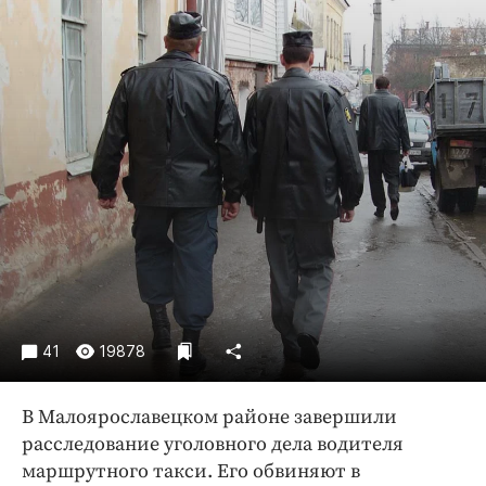
Криминал
Культура
Недвижимость и ЖКХ
Образование
Общество
Погода
Праздники
Происшествия
Спорт
Экономика и бизнес
ПРОЕКТЫ
41
19878
Блоги
В Малоярославецком районе завершили
Издания
расследование уголовного дела водителя
Медиаперсона
маршрутного такси. Его обвиняют в