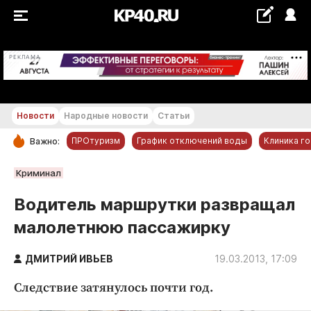
+22...+23 °С
РЕКЛАМА
Новости
Народные новости
Статьи
ПРОтуризм
График отключений воды
Клиника г
Важно:
РУБРИКИ
Криминал
Обнинск
Водитель маршрутки развращал
Новости компаний
малолетнюю пассажирку
Статьи
Народные новости
ДМИТРИЙ ИВЬЕВ
19.03.2013, 17:09
Авто и транспорт
Следствие затянулось почти год.
Благоустройство