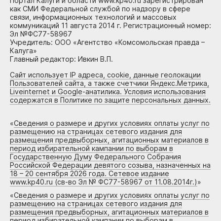
Портал Калуги и области www.kp40.ru зарегистрирован
как СМИ Федеральной службой по надзору в сфере
связи, информационных технологий и массовых
коммуникаций 11 августа 2014 г. Регистрационный номер:
Эл №ФС77-58967
Учредитель: ООО «Агентство «Комсомольская правда –
Калуга»
Главный редактор: Ивкин В.П.
Сайт использует IP адреса, cookie, данные геолокации
Пользователей сайта, а также счетчики Яндекс.Метрика,
Liveinternet и Google-анатилика. Условия использования
содержатся в Политике по защите персональных данных.
«
Сведения о размере и других условиях оплаты услуг по
размещению на страницах сетевого издания для
размещения предвыборных, агитационных материалов в
период избирательной кампании по выборам в
Государственную Думу Федерального Собрания
Российской Федерации девятого созыва, назначенных на
18 – 20 сентября 2026 года. Сетевое издание
www.kp40.ru (св-во Эл № ФС77-58967 от 11.08.2014г.)
»
«
Сведения о размере и других условиях оплаты услуг по
размещению на страницах сетевого издания для
размещения предвыборных, агитационных материалов в
период избирательной кампании по выборам в