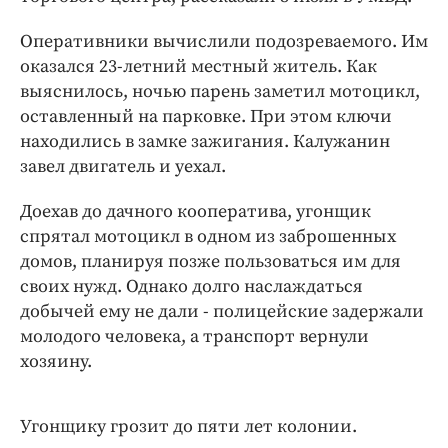
Интересное чтиво
Клиника года
Оперативники вычислили подозреваемого. Им
Бренд года
оказался 23-летний местный житель. Как
выяснилось, ночью парень заметил мотоцикл,
Работодатель года
оставленный на парковке. При этом ключи
находились в замке зажигания. Калужанин
завел двигатель и уехал.
Доехав до дачного кооператива, угонщик
спрятал мотоцикл в одном из заброшенных
домов, планируя позже пользоваться им для
своих нужд. Однако долго наслаждаться
добычей ему не дали - полицейские задержали
молодого человека, а транспорт вернули
хозяину.
Угонщику грозит до пяти лет колонии.