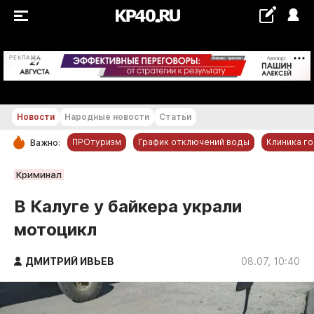
+22...+23 °С
РЕКЛАМА
Новости
Народные новости
Статьи
ПРОтуризм
График отключений воды
Клиника г
Важно:
РУБРИКИ
Криминал
Обнинск
В Калуге у байкера украли
Новости компаний
мотоцикл
Статьи
Народные новости
ДМИТРИЙ ИВЬЕВ
08.07, 10:40
Авто и транспорт
Благоустройство