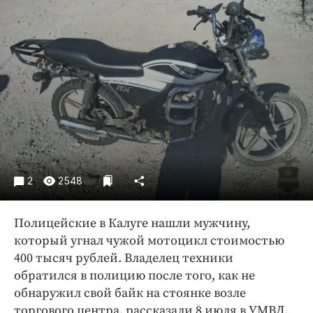
Криминал
Культура
Недвижимость и ЖКХ
Образование
Общество
Погода
Праздники
Происшествия
Спорт
2
2548
Экономика и бизнес
Полицейские в Калуге нашли мужчину,
ПРОЕКТЫ
который угнал чужой мотоцикл стоимостью
Блоги
400 тысяч рублей. Владелец техники
Издания
обратился в полицию после того, как не
обнаружил свой байк на стоянке возле
Медиаперсона
торгового центра, рассказали 8 июля в УМВД.