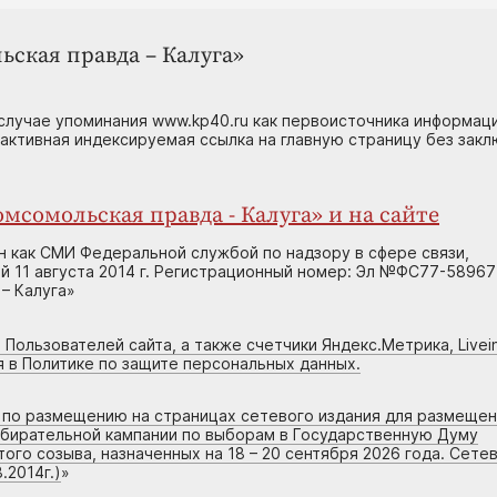
ьская правда – Калуга»
случае упоминания www.kp40.ru как первоисточника информаци
 активная индексируемая ссылка на главную страницу без зак
мсомольская правда - Калуга» и на сайте
н как СМИ Федеральной службой по надзору в сфере связи,
 11 августа 2014 г. Регистрационный номер: Эл №ФС77-58967
– Калуга»
 Пользователей сайта, а также счетчики Яндекс.Метрика, Livein
я в Политике по защите персональных данных.
г по размещению на страницах сетевого издания для размеще
збирательной кампании по выборам в Государственную Думу
го созыва, назначенных на 18 – 20 сентября 2026 года. Сете
.2014г.)
»