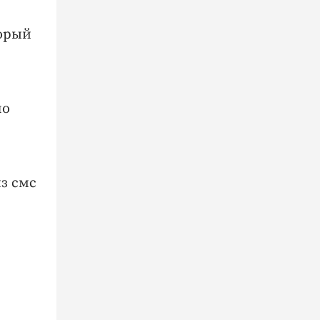
торый
но
з смс