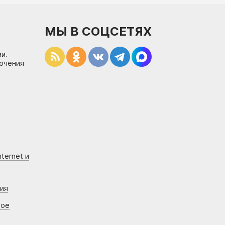
МЫ В СОЦСЕТЯХ
и.
лючения
ternet и
ния
вое