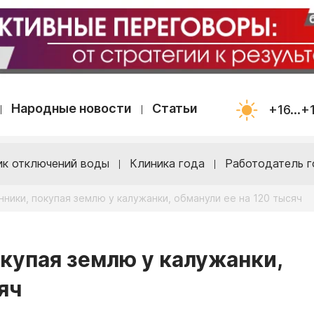
Народные новости
Статьи
+16...+
ик отключений воды
Клиника года
Работодатель г
ники, покупая землю у калужанки, обманули ее на 120 тысяч
окупая землю у калужанки,
яч