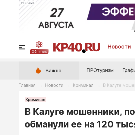
РЕКЛАМА
Новости
Обнинск
ПРОтуризм
Граф
Важно:
Главная
Новости
Криминал
В Калуге мошен
→
→
→
Криминал
В Калуге мошенники, п
обманули ее на 120 тыс