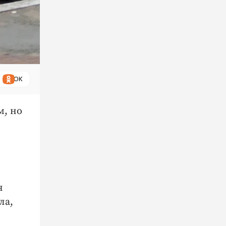
ОК
м, но
я
ла,