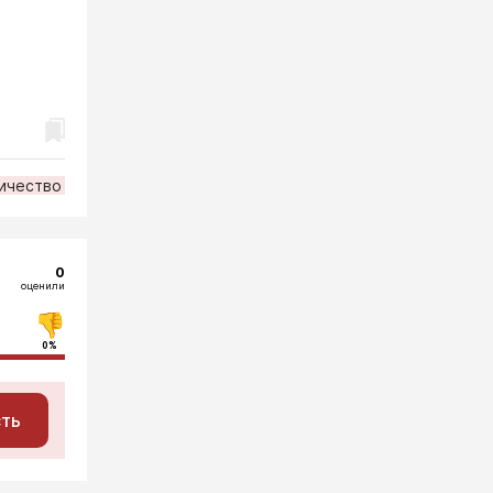
ичество
0
оценили
0%
сть