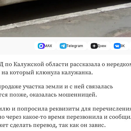
MAX
Telegram
Дзен
ВК
ВД по Калужской области рассказала о нередко
 на который клюнула калужанка.
родаже участка земли и с ней связалась
тся позже, оказалась мошенницей.
емлю и попросила реквизиты для перечислени
но через какое-то время перезвонила и сообщи
т сделать перевод, так как он завис.