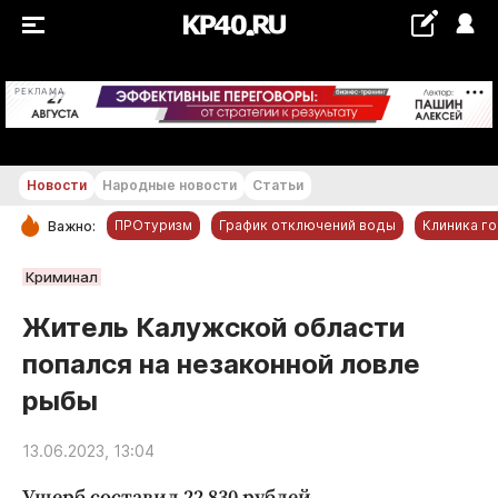
+20...+21 °С
РЕКЛАМА
Новости
Народные новости
Статьи
ПРОтуризм
График отключений воды
Клиника г
Важно:
РУБРИКИ
Криминал
Обнинск
Житель Калужской области
Новости компаний
попался на незаконной ловле
Статьи
рыбы
Народные новости
Авто и транспорт
13.06.2023, 13:04
Благоустройство
Ущерб составил 22 830 рублей.