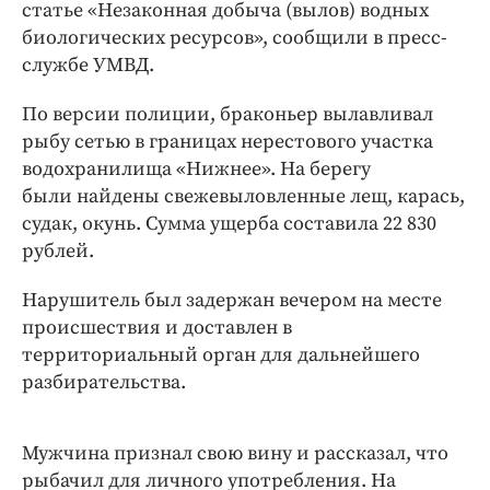
Интересное чтиво
статье «Незаконная добыча (вылов) водных
биологических ресурсов», сообщили в пресс-
Клиника года
службе УМВД.
Бренд года
Работодатель года
По версии полиции, браконьер вылавливал
рыбу сетью в границах нерестового участка
водохранилища «Нижнее». На берегу
были найдены свежевыловленные лещ, карась,
судак, окунь. Сумма ущерба составила 22 830
рублей.
Нарушитель был задержан вечером на месте
происшествия и доставлен в
территориальный орган для дальнейшего
разбирательства.
Мужчина признал свою вину и рассказал, что
рыбачил для личного употребления. На