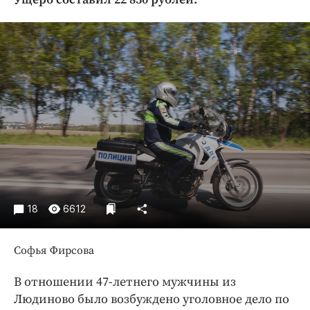
Криминал
Культура
Недвижимость и ЖКХ
Образование
Общество
Погода
Праздники
Происшествия
Спорт
Экономика и бизнес
18
6612
ПРОЕКТЫ
Софья Фирсова
Блоги
Издания
В отношении 47-летнего мужчины из
Медиаперсона
Людиново было возбуждено уголовное дело по